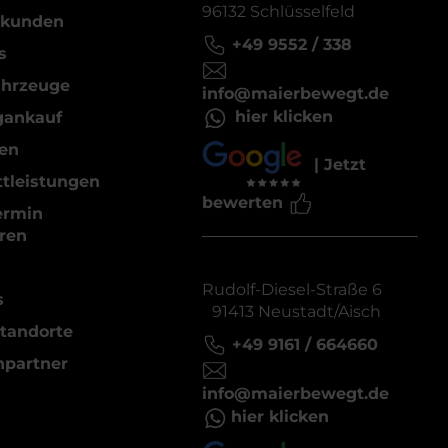
96132 Schlüsselfeld
kunden
+49 9552 / 338
s
ahrzeuge
info@maierbewegt.de
hier klicken
gankauf
en
| Jetzt
tleistungen
bewerten
ermin
ren
Rudolf-Diesel-Straße 6
s
91413 Neustadt/Aisch
tandorte
+49 9161 / 664660
hpartner
info@maierbewegt.de
hier klicken