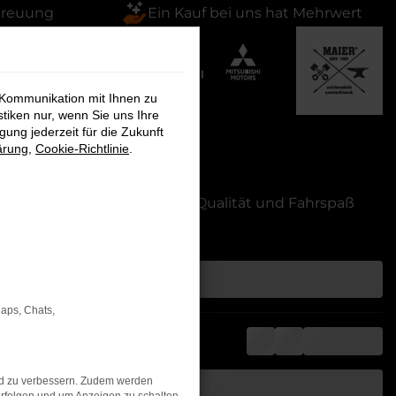
treuung
Ein Kauf bei uns hat Mehrwert
 Kommunikation mit Ihnen zu
stiken nur, wenn Sie uns Ihre
ung jederzeit für die Zukunft
ärung
,
Cookie-Richtlinie
.
tiert das passende Modell – Qualität und Fahrspaß
Maps, Chats,
nd zu verbessern. Zudem werden