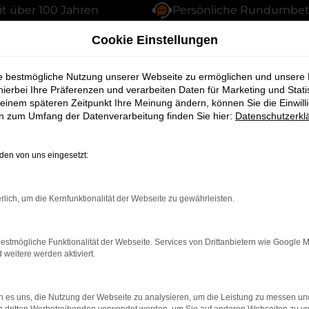
it über 100 Jahren
Persönliche Rundumbe
Cookie Einstellungen
ie bestmögliche Nutzung unserer Webseite zu ermöglichen und unsere
hierbei Ihre Präferenzen und verarbeiten Daten für Marketing und Stati
gbestand
einem späteren Zeitpunkt Ihre Meinung ändern, können Sie die Einwillig
en zum Umfang der Datenverarbeitung finden Sie hier:
Datenschutzerkl
en von uns eingesetzt:
 an topgepflegten Fahrzeugen. Bei uns finden Sie garan
rlich, um die Kernfunktionalität der Webseite zu gewährleisten.
estmögliche Funktionalität der Webseite. Services von Drittanbietern wie Google 
eitere werden aktiviert.
 es uns, die Nutzung der Webseite zu analysieren, um die Leistung zu messen u