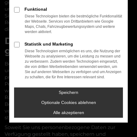
geschieht und welche Sicherheitsmaßnahmen
unsererseits getroffen wurden. Außerdem werden
Funktional
Sie informiert über Ihre gesetzlich festgelegten
Diese Technologien bieten die bestmögliche Funktionalität
der Webseite. Services von Drittanbietern wie Google
Rechte im Zusammenhang mit der Verarbeitung
Maps, Chats, Fahrzeugbewertungssystem und weitere
dieser Daten.
werden aktiviert.
Datenschutzhinweise
Statistik und Marketing
gemäß DS-GVO
Diese Technologien ermöglichen es uns, die Nutzung der
Webseite zu analysieren, um die Leistung zu messen und
zu verbessern. Zudem werden Technologien eingesetzt,
Beim Zugriff auf unsere Homepage werden
die von dritten Werbetreibenden verwendet werden, um
unsererseits keine personenbezogenen Daten
Sie auf anderen Webseiten zu verfolgen und um Anzeigen
protokolliert oder weiterverarbeitet.
zu schalten, die für Ihre Interessen relevant sind.
Personenbezogene Daten werden nur erfasst,
wenn Sie uns diese Angaben freiwillig – etwa im
Speichern
Rahmen einer Anfrage per E-Mail, einer Online-
Optionale Cookies ablehnen
Bewerbung oder zur Anbahnung einer
vertraglichen Zusammenarbeit – zur Verfügung
Alle akzeptieren
stellen.
Soweit Sie uns personenbezogene Daten zur
Verfügung gestellt haben, speichern und