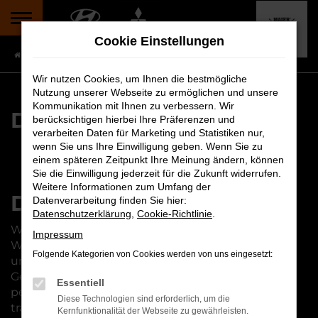
Zum
Hauptinhalt
Cookie Einstellungen
springen
Startseite
Datenschutz
Wir nutzen Cookies, um Ihnen die bestmögliche
Nutzung unserer Webseite zu ermöglichen und unsere
Kommunikation mit Ihnen zu verbessern. Wir
Datenschutzerklärung
berücksichtigen hierbei Ihre Präferenzen und
verarbeiten Daten für Marketing und Statistiken nur,
wenn Sie uns Ihre Einwilligung geben. Wenn Sie zu
einem späteren Zeitpunkt Ihre Meinung ändern, können
Sie die Einwilligung jederzeit für die Zukunft widerrufen.
Weitere Informationen zum Umfang der
Datenschutzhinweise
Datenverarbeitung finden Sie hier:
Datenschutzerklärung
,
Cookie-Richtlinie
.
Wir begrüßen Sie bei Ihrem Besuch auf unserer
Impressum
Web-Seite und freuen uns über Ihr Interesse an
Folgende Kategorien von Cookies werden von uns eingesetzt:
unserem Unternehmen. Um Ihnen ein gutes
Gefühl im Hinblick auf den Umgang mit Ihren
Essentiell
persönlichen Daten zu geben, machen wir für Sie
Diese Technologien sind erforderlich, um die
transparent, was mit den anfallenden Daten
Kernfunktionalität der Webseite zu gewährleisten.