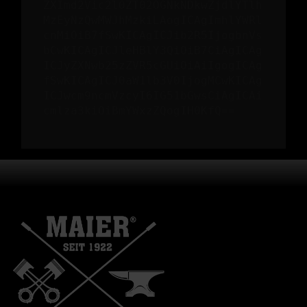
ZXImd2Vic2l0ZT02OGNkNDkwZjdlYTlh
MzEyNzQwMWJhMzkiLAogICAgImhlYWRl
cnMiOiB7fSwKICAgICJib2R5IjogbnVs
bCwKICAgICJleHBlY3QiOiB7CiAgICAg
ICJyZXNwb25zZVR5cGUiOiAiIgogICAg
fSwKICAgICJ0aW1lb3V0IjogMCwKICAg
ICJwcm9ncmVzcyI6IG51bGwsCiAgICAi
cmlza3kiOiBmYWxzZQogIH0KfQ==