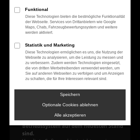
Hier sind ein paar Tipps, die dir helfen können:
Funktional
Überprüfe deine Firewall und deine
Diese Technologien bieten die bestmögliche Funktionalität
Internetverbindung.
der Webseite. Services von Drittanbietern wie Google
Laden andere Webseiten, zum Beispiel
Maps, Chats, Fahrzeugbewertungssystem und weitere
werden aktiviert.
deine Suchmaschine?
Prüfe deine Browsererweiterungen.
Statistik und Marketing
Manche Erweiterungen, wie Werbeblocker,
Diese Technologien ermöglichen es uns, die Nutzung der
Webseite zu analysieren, um die Leistung zu messen und
können das Laden bestimmter Seiten
zu verbessern. Zudem werden Technologien eingesetzt,
verhindern. Funktioniert die Seite in einem
die von dritten Werbetreibenden verwendet werden, um
Sie auf anderen Webseiten zu verfolgen und um Anzeigen
anderen Browser oder in einem privaten
zu schalten, die für Ihre Interessen relevant sind.
Fenster?
Starte dein Gerät neu.
Speichern
Das kann manchmal helfen,
Optionale Cookies ablehnen
vorübergehende Probleme zu beheben.
Alle akzeptieren
Stelle sicher, dass dein Browser und dein
Betriebssystem auf dem neuesten Stand
sind.