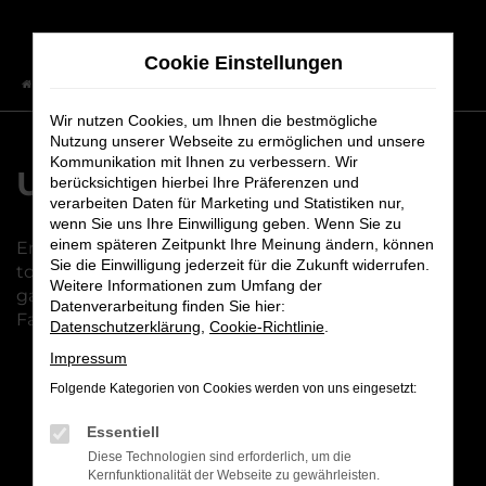
Zum
Hauptinhalt
Cookie Einstellungen
springen
Startseite
Fahrzeuge
Fahrzeugbestand
Wir nutzen Cookies, um Ihnen die bestmögliche
Nutzung unserer Webseite zu ermöglichen und unsere
Kommunikation mit Ihnen zu verbessern. Wir
Unser Fahrzeugbestand
berücksichtigen hierbei Ihre Präferenzen und
verarbeiten Daten für Marketing und Statistiken nur,
wenn Sie uns Ihre Einwilligung geben. Wenn Sie zu
einem späteren Zeitpunkt Ihre Meinung ändern, können
Entdecken Sie unsere vielfältige Auswahl an
Sie die Einwilligung jederzeit für die Zukunft widerrufen.
topgepflegten Fahrzeugen. Bei uns finden Sie
Weitere Informationen zum Umfang der
garantiert das passende Modell – Qualität und
Datenverarbeitung finden Sie hier:
Fahrspaß inklusive!
Datenschutzerklärung
,
Cookie-Richtlinie
.
Impressum
Folgende Kategorien von Cookies werden von uns eingesetzt:
Fehler: Network Error
Essentiell
Diese Technologien sind erforderlich, um die
Beim Laden ist ein Fehler aufgetreten.
Kernfunktionalität der Webseite zu gewährleisten.