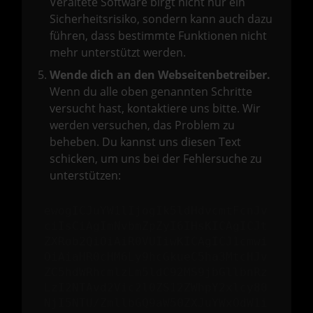
Veraltete Software birgt nicht nur ein
Sicherheitsrisiko, sondern kann auch dazu
führen, dass bestimmte Funktionen nicht
mehr unterstützt werden.
Wende dich an den Webseitenbetreiber.
Wenn du alle oben genannten Schritte
versucht hast, kontaktiere uns bitte. Wir
werden versuchen, das Problem zu
beheben. Du kannst uns diesen Text
schicken, um uns bei der Fehlersuche zu
unterstützen:
ewogICJuYW1lIjogIk5ldHdvcmtFcnJv
ciIsCiAgImNvbmZpZyI6IHsKICAgICJt
ZXRob2QiOiAiR0VUIiwKICAgICJ1cmwi
OiAiaHR0cHM6Ly9hcGkueC5ha3MtcHJv
ZC5hdWRhcmlzLm5ldC92MS9jbGllbnRz
LzI2NTAvd2Vic2l0ZS12ZWhpY2xlcy80
NjI5NTU/ZmllbGQ9aW50ZXJuYWxOdW1i