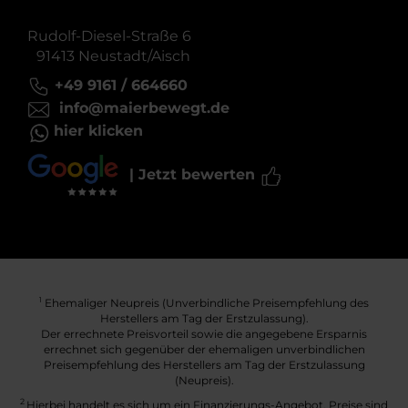
Rudolf-Diesel-Straße 6
91413 Neustadt/Aisch
+49 9161 / 664660
info@maierbewegt.de
hier klicken
| Jetzt bewerten
Ehemaliger Neupreis (Unverbindliche Preisempfehlung des
1
Herstellers am Tag der Erstzulassung).
Der errechnete Preisvorteil sowie die angegebene Ersparnis
errechnet sich gegenüber der ehemaligen unverbindlichen
Preisempfehlung des Herstellers am Tag der Erstzulassung
(Neupreis).
2
Hierbei handelt es sich um ein Finanzierungs-Angebot. Preise sind