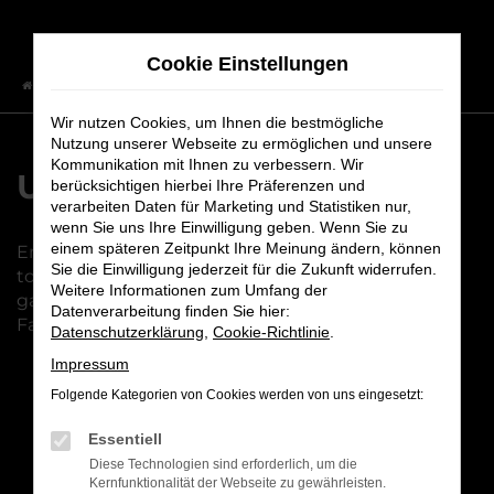
Zum
Hauptinhalt
Cookie Einstellungen
springen
Startseite
Fahrzeuge
Fahrzeugbestand
Wir nutzen Cookies, um Ihnen die bestmögliche
Nutzung unserer Webseite zu ermöglichen und unsere
Kommunikation mit Ihnen zu verbessern. Wir
Unser Fahrzeugbestand
berücksichtigen hierbei Ihre Präferenzen und
verarbeiten Daten für Marketing und Statistiken nur,
wenn Sie uns Ihre Einwilligung geben. Wenn Sie zu
einem späteren Zeitpunkt Ihre Meinung ändern, können
Entdecken Sie unsere vielfältige Auswahl an
Sie die Einwilligung jederzeit für die Zukunft widerrufen.
topgepflegten Fahrzeugen. Bei uns finden Sie
Weitere Informationen zum Umfang der
garantiert das passende Modell – Qualität und
Datenverarbeitung finden Sie hier:
Fahrspaß inklusive!
Datenschutzerklärung
,
Cookie-Richtlinie
.
Impressum
Folgende Kategorien von Cookies werden von uns eingesetzt:
Fehler: Network Error
Essentiell
Diese Technologien sind erforderlich, um die
Beim Laden ist ein Fehler aufgetreten.
Kernfunktionalität der Webseite zu gewährleisten.