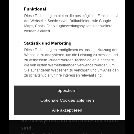
Hier sind ein paar Tipps, die dir helfen können:
Funktional
Überprüfe deine Firewall und deine
Diese Technologien bieten die bestmögliche Funktionalität
Internetverbindung.
der Webseite. Services von Drittanbietern wie Google
Laden andere Webseiten, zum Beispiel
Maps, Chats, Fahrzeugbewertungssystem und weitere
werden aktiviert.
deine Suchmaschine?
Prüfe deine Browsererweiterungen.
Statistik und Marketing
Manche Erweiterungen, wie Werbeblocker,
Diese Technologien ermöglichen es uns, die Nutzung der
Webseite zu analysieren, um die Leistung zu messen und
können das Laden bestimmter Seiten
zu verbessern. Zudem werden Technologien eingesetzt,
verhindern. Funktioniert die Seite in einem
die von dritten Werbetreibenden verwendet werden, um
Sie auf anderen Webseiten zu verfolgen und um Anzeigen
anderen Browser oder in einem privaten
zu schalten, die für Ihre Interessen relevant sind.
Fenster?
Starte dein Gerät neu.
Speichern
Das kann manchmal helfen,
Optionale Cookies ablehnen
vorübergehende Probleme zu beheben.
Alle akzeptieren
Stelle sicher, dass dein Browser und dein
Betriebssystem auf dem neuesten Stand
sind.