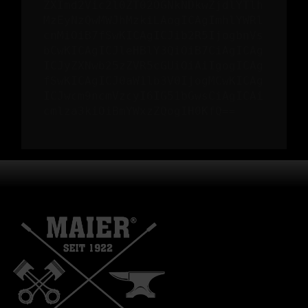
ZXImd2Vic2l0ZT02OGNkNDkwZjdlYTlh
MzEyNzQwMWJhMzkiLAogICAgImhlYWRl
cnMiOiB7fSwKICAgICJib2R5IjogbnVs
bCwKICAgICJleHBlY3QiOiB7CiAgICAg
ICJyZXNwb25zZVR5cGUiOiAiIgogICAg
fSwKICAgICJ0aW1lb3V0IjogMCwKICAg
ICJwcm9ncmVzcyI6IG51bGwsCiAgICAi
cmlza3kiOiBmYWxzZQogIH0KfQ==