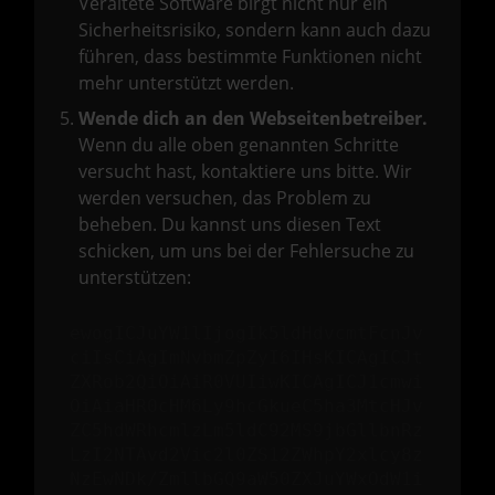
Veraltete Software birgt nicht nur ein
Sicherheitsrisiko, sondern kann auch dazu
führen, dass bestimmte Funktionen nicht
mehr unterstützt werden.
Wende dich an den Webseitenbetreiber.
Wenn du alle oben genannten Schritte
versucht hast, kontaktiere uns bitte. Wir
werden versuchen, das Problem zu
beheben. Du kannst uns diesen Text
schicken, um uns bei der Fehlersuche zu
unterstützen:
ewogICJuYW1lIjogIk5ldHdvcmtFcnJv
ciIsCiAgImNvbmZpZyI6IHsKICAgICJt
ZXRob2QiOiAiR0VUIiwKICAgICJ1cmwi
OiAiaHR0cHM6Ly9hcGkueC5ha3MtcHJv
ZC5hdWRhcmlzLm5ldC92MS9jbGllbnRz
LzI2NTAvd2Vic2l0ZS12ZWhpY2xlcy8z
NzEwNDk/ZmllbGQ9aW50ZXJuYWxOdW1i