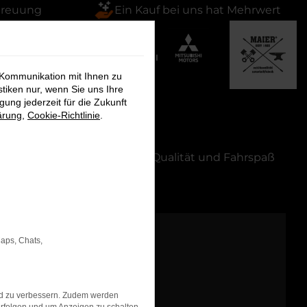
treuung
Ein Kauf bei uns hat Mehrwert
 Kommunikation mit Ihnen zu
stiken nur, wenn Sie uns Ihre
ung jederzeit für die Zukunft
ärung
,
Cookie-Richtlinie
.
tiert das passende Modell – Qualität und Fahrspaß
Maps, Chats,
nd zu verbessern. Zudem werden