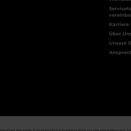
Servicet
vereinba
Karriere
Über Un
Unsere S
Ansprec
maliger Neupreis (Unverbindliche Preisempfehlung des Herstellers am Tag