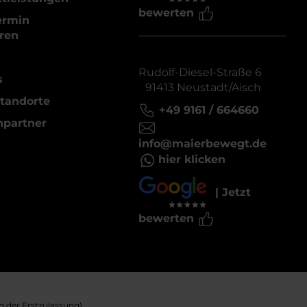
bewerten
ermin
ren
Rudolf-Diesel-Straße 6
s
91413 Neustadt/Aisch
tandorte
+49 9161 / 664660
hpartner
info@maierbewegt.de
hier klicken
| Jetzt
bewerten
 der Erstzulassung).