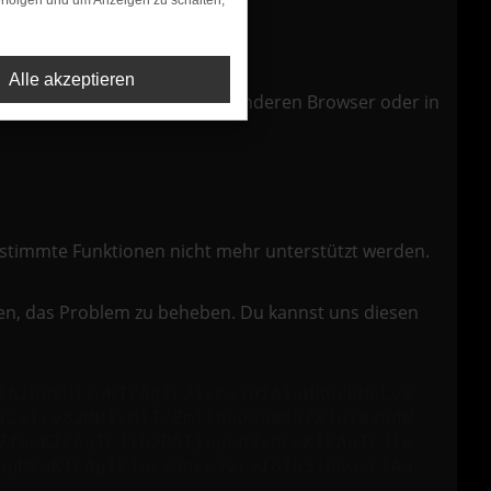
rfolgen und um Anzeigen zu schalten,
Alle akzeptieren
tioniert die Seite in einem anderen Browser oder in
bestimmte Funktionen nicht mehr unterstützt werden.
hen, das Problem zu beheben. Du kannst uns diesen
iAiR0VUIiwKICAgICJ1cmwiOiAiaHR0cHM6Ly9
Y2xlcy82MDIxMjI/ZmllbGQ9aW50ZXJuYWxOdW
7fSwKICAgICJib2R5IjogbnVsbCwKICAgICJle
ogMCwKICAgICJwcm9ncmVzcyI6IG51bGwsCiAg