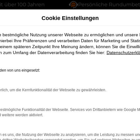
it über 100 Jahren
Persönliche Rundumbe
Cookie Einstellungen
ie bestmögliche Nutzung unserer Webseite zu ermöglichen und unsere
hierbei Ihre Präferenzen und verarbeiten Daten für Marketing und Stati
gbestand
einem späteren Zeitpunkt Ihre Meinung ändern, können Sie die Einwillig
en zum Umfang der Datenverarbeitung finden Sie hier:
Datenschutzerkl
en von uns eingesetzt:
 an topgepflegten Fahrzeugen. Bei uns finden Sie garan
rlich, um die Kernfunktionalität der Webseite zu gewährleisten.
k Error
estmögliche Funktionalität der Webseite. Services von Drittanbietern wie Google 
eitere werden aktiviert.
können:
 es uns, die Nutzung der Webseite zu analysieren, um die Leistung zu messen u