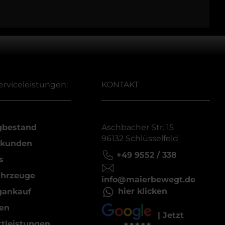
erviceleistungen:
KONTAKT
gbestand
Aschbacher Str. 15
96132 Schlüsselfeld
kunden
+49 9552 / 338
s
ahrzeuge
info@maierbewegt.de
hier klicken
gankauf
en
| Jetzt
tleistungen