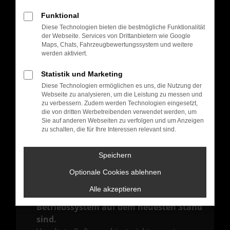
Hier sind ein paar Tipps, die dir helfen können:
Funktional
Überprüfe deine Firewall und deine
Diese Technologien bieten die bestmögliche Funktionalität
Internetverbindung.
der Webseite. Services von Drittanbietern wie Google
Laden andere Webseiten, zum Beispiel
Maps, Chats, Fahrzeugbewertungssystem und weitere
werden aktiviert.
deine Suchmaschine?
Prüfe deine Browsererweiterungen.
Statistik und Marketing
Manche Erweiterungen, wie Werbeblocker,
Diese Technologien ermöglichen es uns, die Nutzung der
Webseite zu analysieren, um die Leistung zu messen und
können das Laden bestimmter Seiten
zu verbessern. Zudem werden Technologien eingesetzt,
verhindern. Funktioniert die Seite in einem
die von dritten Werbetreibenden verwendet werden, um
Sie auf anderen Webseiten zu verfolgen und um Anzeigen
anderen Browser oder in einem privaten
zu schalten, die für Ihre Interessen relevant sind.
Fenster?
Starte dein Gerät neu.
Speichern
Das kann manchmal helfen,
Optionale Cookies ablehnen
vorübergehende Probleme zu beheben.
Alle akzeptieren
Stelle sicher, dass dein Browser und dein
Betriebssystem auf dem neuesten Stand
sind.