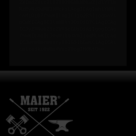
ZXImd2Vic2l0ZT02OGNkNDkwZjdlYTlh
MzEyNzQwMWJhMzkiLAogICAgImhlYWRl
cnMiOiB7fSwKICAgICJib2R5IjogbnVs
bCwKICAgICJleHBlY3QiOiB7CiAgICAg
ICJyZXNwb25zZVR5cGUiOiAiIgogICAg
fSwKICAgICJ0aW1lb3V0IjogMCwKICAg
ICJwcm9ncmVzcyI6IG51bGwsCiAgICAi
cmlza3kiOiBmYWxzZQogIH0KfQ==