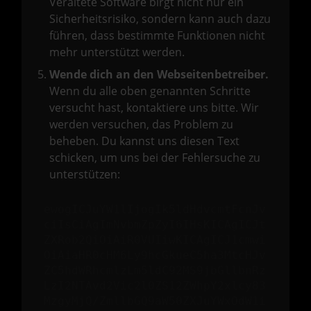
Veraltete Software birgt nicht nur ein
Sicherheitsrisiko, sondern kann auch dazu
führen, dass bestimmte Funktionen nicht
mehr unterstützt werden.
Wende dich an den Webseitenbetreiber.
Wenn du alle oben genannten Schritte
versucht hast, kontaktiere uns bitte. Wir
werden versuchen, das Problem zu
beheben. Du kannst uns diesen Text
schicken, um uns bei der Fehlersuche zu
unterstützen:
ewogICJuYW1lIjogIk5ldHdvcmtFcnJv
ciIsCiAgImNvbmZpZyI6IHsKICAgICJt
ZXRob2QiOiAiR0VUIiwKICAgICJ1cmwi
OiAiaHR0cHM6Ly9hcGkueC5ha3MtcHJv
ZC5hdWRhcmlzLm5ldC92MS9jbGllbnRz
LzI2NTAvd2Vic2l0ZS12ZWhpY2xlcy83
MzgyMjQ/ZmllbGQ9aW50ZXJuYWxOdW1i