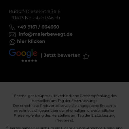
Rudolf-Diesel-Straße 6
91413 Neustadt/Aisch
+49 9161 / 664660
info@maierbewegt.de
hier klicken
| Jetzt bewerten
Ehemaliger Neupreis (Unverbindliche Preisempfehlung des
1
Herstellers am Tag der Erstzulassung).
Der errechnete Preisvorteil sowie die angegebene Ersparnis
errechnet sich gegenüber der ehemaligen unverbindlichen
Preisempfehlung des Herstellers am Tag der Erstzulassung
(Neupreis).
2
Hierbei handelt es sich um ein Finanzierungs-Angebot. Preise sind