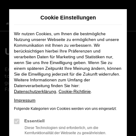
Zum
Hauptinhalt
Cookie Einstellungen
springen
Startseite
Fahrzeuge
Fahrzeugbestand
Wir nutzen Cookies, um Ihnen die bestmögliche
Nutzung unserer Webseite zu ermöglichen und unsere
Kommunikation mit Ihnen zu verbessern. Wir
Unser Fahrzeugbestand
berücksichtigen hierbei Ihre Präferenzen und
verarbeiten Daten für Marketing und Statistiken nur,
wenn Sie uns Ihre Einwilligung geben. Wenn Sie zu
einem späteren Zeitpunkt Ihre Meinung ändern, können
Entdecken Sie unsere vielfältige Auswahl an
Sie die Einwilligung jederzeit für die Zukunft widerrufen.
topgepflegten Fahrzeugen. Bei uns finden Sie
Weitere Informationen zum Umfang der
garantiert das passende Modell – Qualität und
Datenverarbeitung finden Sie hier:
Fahrspaß inklusive!
Datenschutzerklärung
,
Cookie-Richtlinie
.
Impressum
Folgende Kategorien von Cookies werden von uns eingesetzt:
Fehler: Network Error
Essentiell
Diese Technologien sind erforderlich, um die
Beim Laden ist ein Fehler aufgetreten.
Kernfunktionalität der Webseite zu gewährleisten.