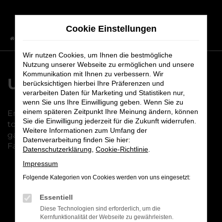
Zum
Hauptinhalt
Cookie Einstellungen
springen
Startseite
Fahrzeuge
Fahrzeugbestand
Wir nutzen Cookies, um Ihnen die bestmögliche
Nutzung unserer Webseite zu ermöglichen und unsere
Kommunikation mit Ihnen zu verbessern. Wir
Unser Fahrzeugbestand
berücksichtigen hierbei Ihre Präferenzen und
verarbeiten Daten für Marketing und Statistiken nur,
wenn Sie uns Ihre Einwilligung geben. Wenn Sie zu
einem späteren Zeitpunkt Ihre Meinung ändern, können
Entdecken Sie unsere vielfältige Auswahl an
Sie die Einwilligung jederzeit für die Zukunft widerrufen.
topgepflegten Fahrzeugen. Bei uns finden Sie
Weitere Informationen zum Umfang der
garantiert das passende Modell – Qualität und
Datenverarbeitung finden Sie hier:
Fahrspaß inklusive!
Datenschutzerklärung
,
Cookie-Richtlinie
.
Impressum
Folgende Kategorien von Cookies werden von uns eingesetzt:
Fehler: Network Error
Essentiell
Diese Technologien sind erforderlich, um die
Beim Laden ist ein Fehler aufgetreten.
Kernfunktionalität der Webseite zu gewährleisten.