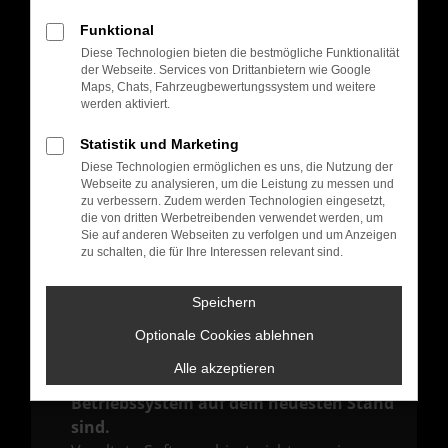
Hier sind ein paar Tipps, die dir helfen können:
Funktional
Überprüfe deine Firewall und deine
Diese Technologien bieten die bestmögliche Funktionalität
Internetverbindung.
der Webseite. Services von Drittanbietern wie Google
Laden andere Webseiten, zum Beispiel
Maps, Chats, Fahrzeugbewertungssystem und weitere
werden aktiviert.
deine Suchmaschine?
Prüfe deine Browsererweiterungen.
Statistik und Marketing
Manche Erweiterungen, wie Werbeblocker,
Diese Technologien ermöglichen es uns, die Nutzung der
Webseite zu analysieren, um die Leistung zu messen und
können das Laden bestimmter Seiten
zu verbessern. Zudem werden Technologien eingesetzt,
verhindern. Funktioniert die Seite in einem
die von dritten Werbetreibenden verwendet werden, um
Sie auf anderen Webseiten zu verfolgen und um Anzeigen
anderen Browser oder in einem privaten
zu schalten, die für Ihre Interessen relevant sind.
Fenster?
Starte dein Gerät neu.
Speichern
Das kann manchmal helfen,
Optionale Cookies ablehnen
vorübergehende Probleme zu beheben.
Alle akzeptieren
Stelle sicher, dass dein Browser und dein
Betriebssystem auf dem neuesten Stand
sind.