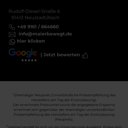
Rudolf-Diesel-Straße 6
91413 Neustadt/Aisch
+49 9161 / 664660
info@maierbewegt.de
hier klicken
| Jetzt bewerten
Ehemaliger Neupreis (Unverbindliche Preisempfehlung des
1
Herstellers am Tag der Erstzulassung).
Der errechnete Preisvorteil sowie die angegebene Ersparnis
errechnet sich gegenüber der ehemaligen unverbindlichen
Preisempfehlung des Herstellers am Tag der Erstzulassung
(Neupreis).
2
Hierbei handelt es sich um ein Finanzierungs-Angebot. Preise sind