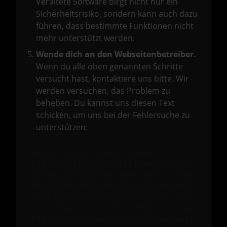
Veraltete Software birgt nicht nur ein
Sicherheitsrisiko, sondern kann auch dazu
führen, dass bestimmte Funktionen nicht
mehr unterstützt werden.
Wende dich an den Webseitenbetreiber.
Wenn du alle oben genannten Schritte
versucht hast, kontaktiere uns bitte. Wir
werden versuchen, das Problem zu
beheben. Du kannst uns diesen Text
schicken, um uns bei der Fehlersuche zu
unterstützen:
ewogICJuYW1lIjogIk5ldHdvcmtFcnJv
ciIsCiAgImNvbmZpZyI6IHsKICAgICJt
ZXRob2QiOiAiR0VUIiwKICAgICJ1cmwi
OiAiaHR0cHM6Ly9hcGkueC5ha3MtcHJv
ZC5hdWRhcmlzLm5ldC92MS9jbGllbnRz
LzI2NTAvd2Vic2l0ZS12ZWhpY2xlcy8w
MTA2NDk/ZmllbGQ9aW50ZXJuYWxOdW1i