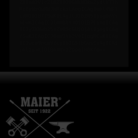
ZXImd2Vic2l0ZT02OGNkNDkwZjdlYTlh
MzEyNzQwMWJhMzkiLAogICAgImhlYWRl
cnMiOiB7fSwKICAgICJib2R5IjogbnVs
bCwKICAgICJleHBlY3QiOiB7CiAgICAg
ICJyZXNwb25zZVR5cGUiOiAiIgogICAg
fSwKICAgICJ0aW1lb3V0IjogMCwKICAg
ICJwcm9ncmVzcyI6IG51bGwsCiAgICAi
cmlza3kiOiBmYWxzZQogIH0KfQ==