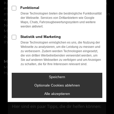
Konkret bedeutet dies, dass Sie allein entscheiden,
Funktional
mit welcher Motorisierung Sie unterwegs sein
möchten, welche Ausstattung Sie benötigen und in
Diese Technologien bieten die bestmögliche Funktionalität
der Webseite. Services von Drittanbietern wie Google
welcher Lackierung Ihr Hyundai TUCSON
Maps, Chats, Fahrzeugbewertungssystem und weitere
Neuwagen zu Ihnen gelangen soll. Im Autohaus
werden aktiviert.
Maier stehen wir Ihnen bei allen Entscheidungen
zur Seite und beraten Sie kompetent und stets in
Statistik und Marketing
Ihrem Interesse.
Diese Technologien ermöglichen es uns, die Nutzung der
Webseite zu analysieren, um die Leistung zu messen und
zu verbessern. Zudem werden Technologien eingesetzt,
die von dritten Werbetreibenden verwendet werden, um
Sie auf anderen Webseiten zu verfolgen und um Anzeigen
Marken
zu schalten, die für Ihre Interessen relevant sind.
Mitsubishi
Hyundai
Speichern
Optionale Cookies ablehnen
Fehler: Network Error
Alle akzeptieren
Beim Laden ist ein Fehler aufgetreten.
Hier sind ein paar Tipps, die dir helfen können: