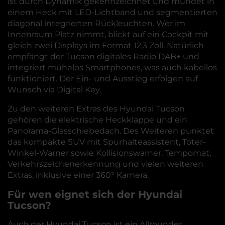
ist durch Dynamik gekennzeichnet und mündet in
einem Heck mit LED-Lichtband und segmentierten
diagonal integrierten Rückleuchten. Wer im
Innenraum Platz nimmt, blickt auf ein Cockpit mit
gleich zwei Displays im Format 12,3 Zoll. Natürlich
empfängt der Tucson digitales Radio DAB+ und
integriert mühelos Smartphones, was auch kabellos
funktioniert. Der Ein- und Ausstieg erfolgen auf
Wunsch via Digital Key.
Zu den weiteren Extras des Hyundai Tucson
gehören die elektrische Heckklappe und ein
Panorama-Glasschiebedach. Des Weiteren punktet
das kompakte SUV mit Spurhalteassistent, Toter-
Winkel-Warner sowie Kollisionswarner, Tempomat,
Verkehrszeichenerkennung und vielen weiteren
Extras, inklusive einer 360° Kamera.
Für wen eignet sich der Hyundai
Tucson?
Auch der Hyundai Tucson ist ein Allrounder,