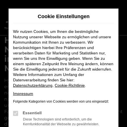
Zum
Hauptinhalt
Cookie Einstellungen
springen
Startseite
Hersteller
Hyundai
Hyundai TUCSON
Hyundai
TUCSON Neuwagen – Ihr Einstieg in die aktuelle Modellgeneration
Wir nutzen Cookies, um Ihnen die bestmögliche
Nutzung unserer Webseite zu ermöglichen und unsere
Hyundai TUCSON
Kommunikation mit Ihnen zu verbessern. Wir
Neuwagen – Ihr Einstieg
berücksichtigen hierbei Ihre Präferenzen und
verarbeiten Daten für Marketing und Statistiken nur,
in die aktuelle
wenn Sie uns Ihre Einwilligung geben. Wenn Sie zu
einem späteren Zeitpunkt Ihre Meinung ändern, können
Modellgeneration
Sie die Einwilligung jederzeit für die Zukunft widerrufen.
Weitere Informationen zum Umfang der
Hyundai TUCSON Neuwagen haben den
Datenverarbeitung finden Sie hier:
Datenschutzerklärung
,
Cookie-Richtlinie
.
entscheidenden Vorteil, dass Sie stets auf dem
neuesten Stand der Technik sind. Sie erwerben
Impressum
natürlich ein Modell aus der aktuellen Generation
Folgende Kategorien von Cookies werden von uns eingesetzt:
und nutzen zudem jede Modellpflege und jedes
Facelift, das seit der Premiere erfolgt ist. Damit nicht
Essentiell
genug, denn Hyundai TUCSON Neuwagen bieten
Diese Technologien sind erforderlich, um die
die Möglichkeit einer individuellen Konfiguration.
Kernfunktionalität der Webseite zu gewährleisten.