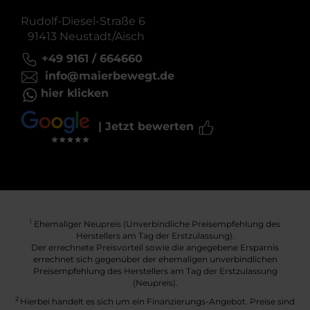
Rudolf-Diesel-Straße 6
91413 Neustadt/Aisch
+49 9161 / 664660
info@maierbewegt.de
hier klicken
| Jetzt bewerten
Ehemaliger Neupreis (Unverbindliche Preisempfehlung des
1
Herstellers am Tag der Erstzulassung).
Der errechnete Preisvorteil sowie die angegebene Ersparnis
errechnet sich gegenüber der ehemaligen unverbindlichen
Preisempfehlung des Herstellers am Tag der Erstzulassung
(Neupreis).
2
Hierbei handelt es sich um ein Finanzierungs-Angebot. Preise sind