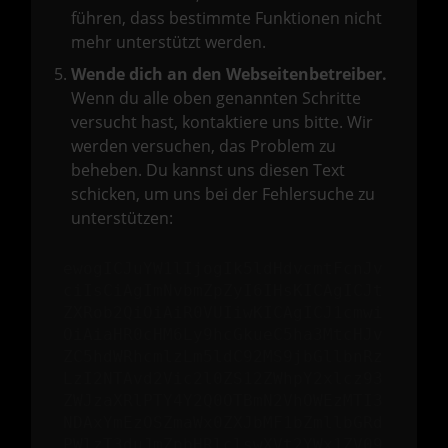
führen, dass bestimmte Funktionen nicht
mehr unterstützt werden.
Wende dich an den Webseitenbetreiber.
Wenn du alle oben genannten Schritte
versucht hast, kontaktiere uns bitte. Wir
werden versuchen, das Problem zu
beheben. Du kannst uns diesen Text
schicken, um uns bei der Fehlersuche zu
unterstützen:
ewogICJuYW1lIjogIk5ldHdvcmtFcnJv
ciIsCiAgImNvbmZpZyI6IHsKICAgICJt
ZXRob2QiOiAiR0VUIiwKICAgICJ1cmwi
OiAiaHR0cHM6Ly9hcGkueC5ha3MtcHJv
ZC5hdWRhcmlzLm5ldC92MS9jbGllbnRz
LzI2NTAvd2Vic2l0ZS12ZWhpY2xlcz93
ZWJzaXRlPTY4Y2Q0OTBmN2VhOWEzMTI3
NDAxYmEzOSZmaWx0ZXJbMF1bZmllbGRd
PWlzT3duJmZpbHRlclswXVt2YWx1ZV09