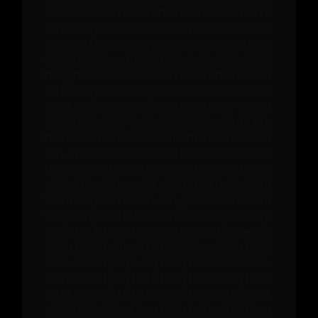
dHJ1ZSZmaWx0ZXJbMV1bZmllbGRdPW1v
ZGVsJmZpbHRlclsxXVt2YWx1ZV09JTVC
JTdCJTIyYXVkYXJpc19pZCUyMiUzQSUy
MjViODNlMzc3OGE5YTUyMzAyNTAwMjNi
MSUyMiU3RCU1RCZmaWx0ZXJbMV1bb3Bd
PUlOJmZpbHRlclsyXVtmaWVsZF09dXNh
Z2VTdGF0ZSZmaWx0ZXJbMl1bdmFsdWVd
PSU1QiUyMk5FVyUyMiU1RCZmaWx0ZXJb
Ml1bb3BdPUlOJnNvcnRbMF1bZmllbGRd
PWlzT3duJnNvcnRbMF1bb3JkZXJdPURF
U0Mmc29ydFsxXVtmaWVsZF09aXNUb3Am
c29ydFsxXVtvcmRlcl09REVTQyZzb3J0
WzJdW2ZpZWxkXT1wcmljZSZzb3J0WzJd
W29yZGVyXT1BU0MmbGltaXQ9MjAmc2tp
cD0wIiwKICAgICJoZWFkZXJzIjoge30s
CiAgICAiYm9keSI6IG51bGwsCiAgICAi
ZXhwZWN0IjogewogICAgICAicmVzcG9u
c2VUeXBlIjogIiIKICAgIH0sCiAgICAi
dGltZW91dCI6IDAsCiAgICAicHJvZ3Jl
c3MiOiBudWxsLAogICAgInJpc2t5Ijog