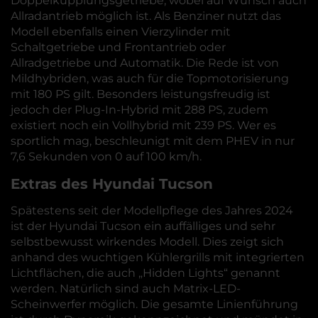
Doppelkupplungsgetriebe, wobei auf Wunsch auch
Allradantrieb möglich ist. Als Benziner nutzt das
Modell ebenfalls einen Vierzylinder mit
Schaltgetriebe und Frontantrieb oder
Allradgetriebe und Automatik. Die Rede ist von
Mildhybriden, was auch für die Topmotorisierung
mit 180 PS gilt. Besonders leistungsfreudig ist
jedoch der Plug-In-Hybrid mit 288 PS, zudem
existiert noch ein Vollhybrid mit 239 PS. Wer es
sportlich mag, beschleunigt mit dem PHEV in nur
7,6 Sekunden von 0 auf 100 km/h.
Extras des Hyundai Tucson
Spätestens seit der Modellpflege des Jahres 2024
ist der Hyundai Tucson ein auffälliges und sehr
selbstbewusst wirkendes Modell. Dies zeigt sich
anhand des wuchtigen Kühlergrills mit integrierten
Lichtflächen, die auch „Hidden Lights“ genannt
werden. Natürlich sind auch Matrix-LED-
Scheinwerfer möglich. Die gesamte Linienführung