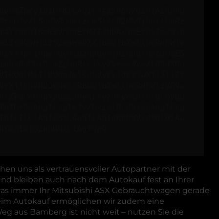
NvbmZpZyI6IHsKICAgICJtZXRob2QiOiAiR0VU
MtcHJvZC5hdWRhcmlzLm5ldC92MS9jbGllbnRz
Y4Y2Q0OTBmN2VhOWEzMTI3NDAxYmEzOSZmaWx0
x1ZV09dHJ1ZSZmaWx0ZXJbMV1bZmllbGRdPW1v
VkYXJpc19pZCUyMiUzQSUyMjViODNlMzc3OGE5
1bb3BdPUlOJmZpbHRlclsyXVtmaWVsZF09dXNh
VTRUQlMjIlNUQmZmlsdGVyWzJdW29wXT1JTiZz
VyXT1ERVNDJnNvcnRbMV1bZmllbGRdPWlzVG9w
VsZF09cHJpY2Umc29ydFsyXVtvcmRlcl09QVND
I6IHt9LAogICAgImJvZHkiOiBudWxsLAogICAg
I6ICIiCiAgICB9LAogICAgInRpbWVvdXQiOiAw
NreSI6IGZhbHNlCiAgfQp9
hen uns als vertrauensvoller Autopartner mit der
und bleiben auch nach dem Autokauf fest an Ihrer
 was immer Ihr Mitsubishi ASX Gebrauchtwagen gerade
 Beim Autokauf ermöglichen wir zudem eine
 aus Bamberg ist nicht weit – nutzen Sie die