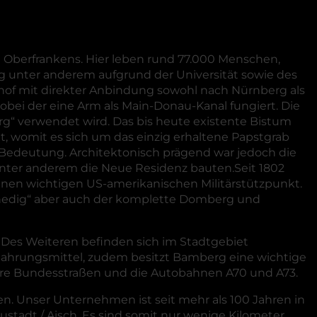
e Oberfrankens. Hier leben rund 77.000 Menschen,
rg unter anderem aufgrund der Universität sowie des
nhof mit direkter Anbindung sowohl nach Nürnberg als
obei der eine Arm als Main-Donau-Kanal fungiert. Die
rg“ verwendet wird. Das bis heute existente Bistum
, womit es sich um das einzig erhaltene Papstgrab
 Bedeutung. Architektonisch prägend war jedoch die
unter anderem die Neue Residenz bauten.Seit 1802
inen wichtigen US-amerikanischen Militärstützpunkt.
enedig“ aber auch der komplette Domberg und
t. Des Weiteren befinden sich im Stadtgebiet
d Nahrungsmittel, zudem besitzt Bamberg eine wichtige
rere Bundesstraßen und die Autobahnen A70 und A73.
. Unser Unternehmen ist seit mehr als 100 Jahren in
stadt / Aisch. Es sind somit nur wenige Kilometer