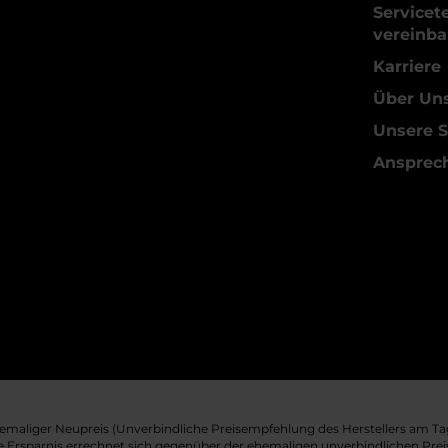
Servicet
vereinba
Karriere
Über Un
Unsere S
Ansprec
maliger Neupreis (Unverbindliche Preisempfehlung des Herstellers am Tag
e Ersparnis errechnet sich gegenüber der ehemaligen unverbindlichen Prei