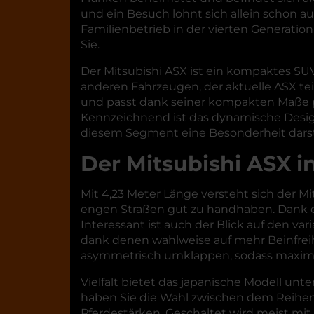
und ein Besuch lohnt sich allein schon 
Familienbetrieb in der vierten Generatio
Sie.
Der Mitsubishi ASX ist ein kompaktes SUV 
anderen Fahrzeugen, der aktuelle ASX tei
und passt dank seiner kompakten Maße perf
Kennzeichnend ist das dynamische Design
diesem Segment eine Besonderheit darste
Der Mitsubishi ASX i
Mit 4,23 Meter Länge versteht sich der Mi
engen Straßen gut zu handhaben. Dank ein
Interessant ist auch der Blick auf den v
dank denen wahlweise auf mehr Beinfreihe
asymmetrisch umklappen, sodass maximal
Vielfalt bietet das japanische Modell unt
haben Sie die Wahl zwischen dem Reihen-D
Pferdestärken. Geschaltet wird meist mit