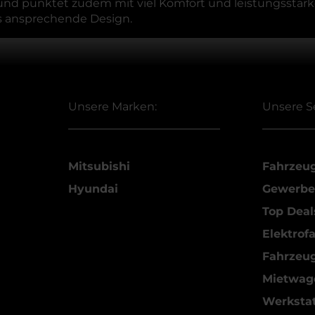
h und punktet zudem mit viel Komfort und leistungsstar
as ansprechende Design.
Unsere Marken:
Unsere S
Mitsubishi
Fahrzeu
Hyundai
Gewerbe
Top Deal
Elektrof
Fahrzeu
Mietwag
Werkstat