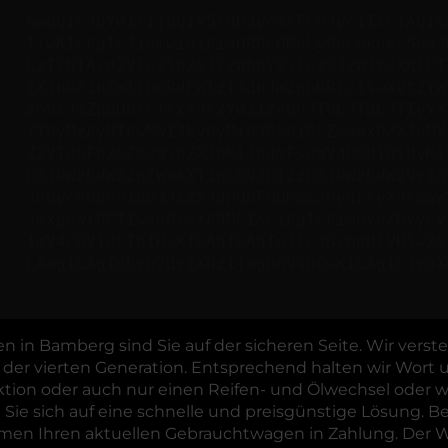
ewogICJuYW1lIjogIk5ldHdvcmtFcnJvciIsCiAgIm
IiwKICAgICJ1cmwiOiAiaHR0cHM6Ly9hcGkueC5ha3
LzI2NTAvd2Vic2l0ZS12ZWhpY2xlcz93ZWJzaXRlPT
ZXJbMF1bZmllbGRdPWlzT3duJmZpbHRlclswXVt2YW
ZGVsJmZpbHRlclsxXVt2YWx1ZV09JTVCJTdCJTIyYX
YTUyMzAyNTAwMWI4NyUyMiU3RCU1RCZmaWx0ZXJbMV
Z2VTdGF0ZSZmaWx0ZXJbMl1bdmFsdWVdPSU1QiUyMl
b3J0WzBdW2ZpZWxkXT1pc093biZzb3J0WzBdW29yZG
JnNvcnRbMV1bb3JkZXJdPURFU0Mmc29ydFsyXVtmaW
JmxpbWl0PTIwJnNraXA9MCIsCiAgICAiaGVhZGVycy
ImV4cGVjdCI6IHsKICAgICAgInJlc3BvbnNlVHlwZS
LAogICAgInByb2dyZXNzIjogbnVsbCwKICAgICJyaX
in Bamberg sind Sie auf der sicheren Seite. Wir verste
 der vierten Generation. Entsprechend halten wir Wort 
ektion oder auch nur einen Reifen- und Ölwechsel oder
 Sie sich auf eine schnelle und preisgünstige Lösung.
en Ihren aktuellen Gebrauchtwagen in Zahlung. Der Weg