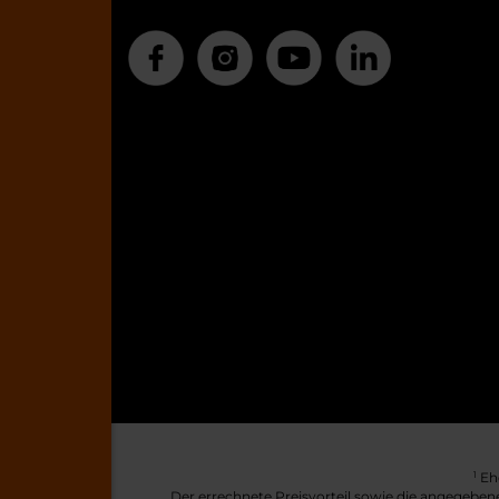
Ehe
1
Der errechnete Preisvorteil sowie die angegeben