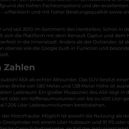
aufgrund der hohen Fachkompetenz und der exzellenten 
n – urfränkisch und mit hoher Beratungsqualität sowie a
und seit 2010 im Sortiment des Herstellers. Schon in de
lt sich die Plattform mit dem Renault Captur und dem N
ekt in die Innenstadt. Anders als der Outlander, ist de
 ebenso wie die Google built-in Funktion und besonde
llt.
n Zahlen
tsubishi ASX als echter Allrounder. Das SUV besitzt eine
er Breite von 1,80 Meter und 1,58 Meter Höhe ist ausre
ariablen Laderaum. Ein großer Pluspunkt des ASX liegt i
it oder ein Kofferraumvolumen von bis zu 400 Liter gese
 1.206 Liter Laderaumvolumen bereitstehen.
er der Motorhaube. Möglich ist sowohl die Nutzung als r
reizylinder mit einem Liter Hubraum und 91 PS oder dem
 Sechs-Gang-Schaltgetriebe, im Fall des leistungsstärk