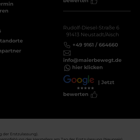
bewerten
ermin
ren
Rudolf-Diesel-Straße 6
s
91413 Neustadt/Aisch
tandorte
+49 9161 / 664660
hpartner
info@maierbewegt.de
hier klicken
| Jetzt
bewerten
 der Erstzulassung).
sempfehlung des Herstellers am Tag der Erstzulassung (Neupreis).