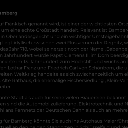
Bamberg
 Fränkisch genannt wird, ist einer der wichtigsten Ort
g um eine echte Großstadt handelt. Relevant ist Bambe
r ein Oberlandesgericht und ein wichtiger Umsteigebah
egt idyllisch zwischen zwei Flussarmen der Regnitz, w
 das Jahr 718, wobei seinerzeit noch der Name „Babenbe
 Jahrhundert wurde Papst Clemens II. im Dom beerdigt
ncierte im 13. Jahrhundert zum Hochstift und wuchs an
en Lothar Franz und Friedrich Carl von Schönborn, die 
ten Weltkrieg handelte es sich zwischenzeitlich um e
Alte Rathaus, die ehemalige Fischersiedlung „Klein-V
iter.
vante Stadt als auch für seine vielen Brauereien bekann
rien sind die Automobilzulieferung, Elektrotechnik un
wohl ans Fernnetz der Deutschen Bahn als auch an meh
ür Bamberg könnte Sie auch ins Autohaus Maier führen
uell an den beiden Standorten in Schlüsselfeld und Neu