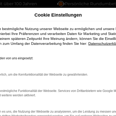
it über 100 Jahren
Persönliche Rundumbe
Mitsubishi ASX Gebrauchtwagen – vertrauensvoller Autokauf für Bamberg
Cookie Einstellungen
 Gebrauchtwagen – ver
ie bestmögliche Nutzung unserer Webseite zu ermöglichen und unsere
hierbei Ihre Präferenzen und verarbeiten Daten für Marketing und Stati
amberg
einem späteren Zeitpunkt Ihre Meinung ändern, können Sie die Einwillig
en zum Umfang der Datenverarbeitung finden Sie hier:
Datenschutzerkl
 keineswegs eine Kompromisslösung sein. Wer in Bambe
 Jahren einwandfrei seinen Dienst verrichtet. Das Auto
en von uns eingesetzt:
unserer exzellenten Verkehrsanbindung in Kombination m
itsubishi ASX Gebrauchtwagen aus und sorgen dafür, das
vor dem Verkauf gründlich in unserer Meisterwerkstatt 
rlich, um die Kernfunktionalität der Webseite zu gewährleisten.
eile, damit Sie unbesorgt durchstarten können.
estmögliche Funktionalität der Webseite. Services von Drittanbietern wie Google 
eitere werden aktiviert.
Fehler: Network Erro
 es uns, die Nutzung der Webseite zu analysieren, um die Leistung zu messen u