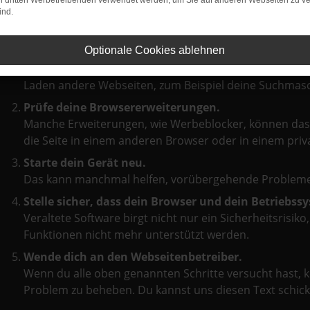
on dritten Werbetreibenden verwendet werden, um Sie auf anderen Webseiten zu ve
ind.
Beim Laden ist ein Fehler aufgetreten.
Hier sind ein paar Tipps, die dir helfen können:
Optionale Cookies ablehnen
Überprüfe deine Firewall und deine Internetverbin
Laden andere Webseiten, zum Beispiel deine Suchmas
Prüfe deine Browsererweiterungen.
Manche Erweiterungen, wie Werbeblocker, können das 
die Seite in einem anderen Browser oder in einem priv
Starte dein Gerät neu.
Das kann manchmal helfen, vorübergehende Probleme
Stelle sicher, dass dein Browser und dein Betriebs
Veraltete Software birgt nicht nur ein Sicherheitsrisi
Funktionen nicht mehr unterstützt werden.
Wende dich an den Webseitenbetreiber.
Wenn du alle oben genannten Schritte versucht hast, k
Problem zu beheben. Du kannst uns diesen Text schick