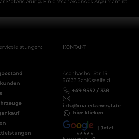
ker Motorisierung. Ein entscheidendes Argument ist
erviceleistungen:
KONTAKT
gbestand
Aschbacher Str. 15
96132 Schlüsselfeld
kunden
+49 9552 / 338
s
ahrzeuge
info@maierbewegt.de
hier klicken
gankauf
en
| Jetzt
tleistungen