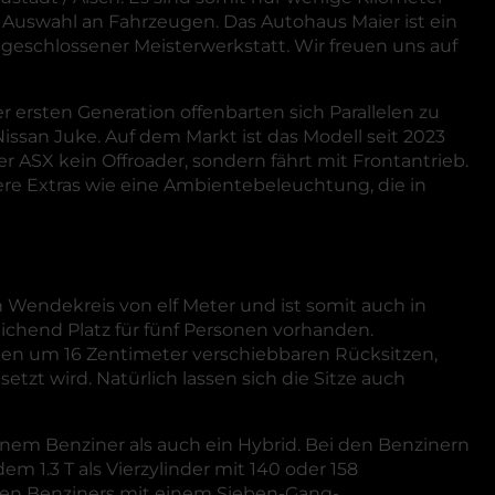
Auswahl an Fahrzeugen. Das Autohaus Maier ist ein
ngeschlossener Meisterwerkstatt. Wir freuen uns auf
r ersten Generation offenbarten sich Parallelen zu
issan Juke. Auf dem Markt ist das Modell seit 2023
r ASX kein Offroader, sondern fährt mit Frontantrieb.
re Extras wie eine Ambientebeleuchtung, die in
n Wendekreis von elf Meter und ist somit auch in
ichend Platz für fünf Personen vorhanden.
n den um 16 Zentimeter verschiebbaren Rücksitzen,
tzt wird. Natürlich lassen sich die Sitze auch
einem Benziner als auch ein Hybrid. Bei den Benzinern
 1.3 T als Vierzylinder mit 140 oder 158
sten Benziners mit einem Sieben-Gang-