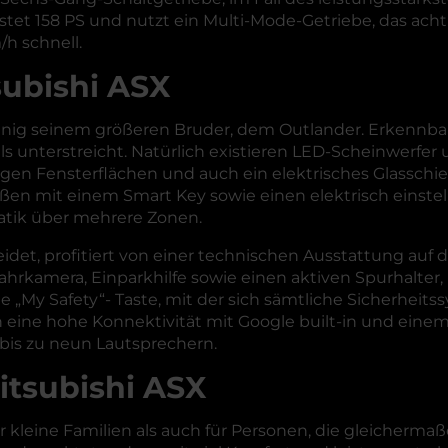
tet 158 PS und nutzt ein Multi-Mode-Getriebe, das acht
h schnell.
subishi ASX
wenig seinem größeren Bruder, dem Outlander. Erkennbar
ls unterstreicht. Natürlich existieren LED-Scheinwerfer u
gen Fensterflächen und auch ein elektrisches Glasschie
eßen mit einem Smart Key sowie einen elektrisch einste
atik über mehrere Zonen.
idet, profitiert von einer technischen Ausstattung auf 
ahrkamera, Einparkhilfe sowie einen aktiven Spurhalter,
e „My Safety“- Taste, mit der sich sämtliche Sicherheits
ch eine hohe Konnektivität mit Google built-in und ein
is zu neun Lautsprechern.
itsubishi ASX
r kleine Familien als auch für Personen, die gleichermaß