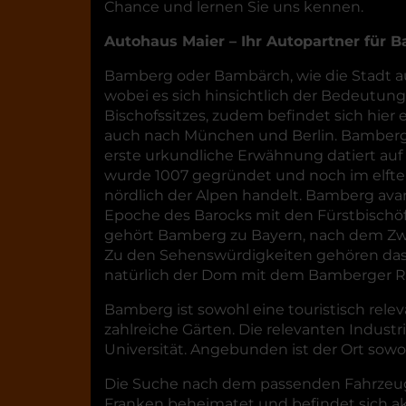
Chance und lernen Sie uns kennen.
Autohaus Maier – Ihr Autopartner für 
Bamberg oder Bambärch, wie die Stadt auf
wobei es sich hinsichtlich der Bedeutun
Bischofssitzes, zudem befindet sich hie
auch nach München und Berlin. Bamberg li
erste urkundliche Erwähnung datiert auf
wurde 1007 gegründet und noch im elften
nördlich der Alpen handelt. Bamberg ava
Epoche des Barocks mit den Fürstbischöf
gehört Bamberg zu Bayern, nach dem Zwei
Zu den Sehenswürdigkeiten gehören das 
natürlich der Dom mit dem Bamberger Re
Bamberg ist sowohl eine touristisch rele
zahlreiche Gärten. Die relevanten Indust
Universität. Angebunden ist der Ort so
Die Suche nach dem passenden Fahrzeug f
Franken beheimatet und befindet sich akt