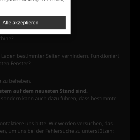
rfolgen und um Anzeigen zu schalten,
Alle akzeptieren
dung.
chine?
Laden bestimmter Seiten verhindern. Funktioniert
aten Fenster?
 zu beheben.
system auf dem neuesten Stand sind.
ko, sondern kann auch dazu führen, dass bestimmte
ontaktiere uns bitte. Wir werden versuchen, das
en, um uns bei der Fehlersuche zu unterstützen: