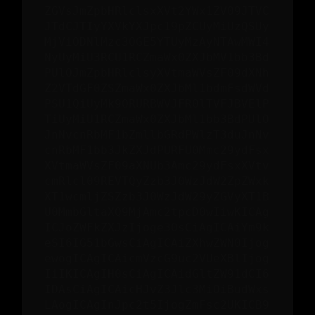
ZGVsJmZpbHRlclsxXVt2YWx1ZV09JTVC
JTdCJTIyYXVkYXJpc19pZCUyMiUzQSUy
MjViODNlMzc3OGE5YTUyMzAyNTAwMWI4
NyUyMiU3RCU1RCZmaWx0ZXJbMV1bb3Bd
PUlOJmZpbHRlclsyXVtmaWVsZF09dXNh
Z2VTdGF0ZSZmaWx0ZXJbMl1bdmFsdWVd
PSU1QiUyMk9ORURBWVJFR0lTVFJBVElP
TiUyMiU1RCZmaWx0ZXJbMl1bb3BdPUlO
JnNvcnRbMF1bZmllbGRdPWlzT3duJnNv
cnRbMF1bb3JkZXJdPURFU0Mmc29ydFsx
XVtmaWVsZF09aXNUb3Amc29ydFsxXVtv
cmRlcl09REVTQyZzb3J0WzJdW2ZpZWxk
XT1wcmljZSZzb3J0WzJdW29yZGVyXT1B
U0MmbGltaXQ9MjAmc2tpcD0wIiwKICAg
ICJoZWFkZXJzIjoge30sCiAgICAiYm9k
eSI6IG51bGwsCiAgICAiZXhwZWN0Ijog
ewogICAgICAicmVzcG9uc2VUeXBlIjog
IiIKICAgIH0sCiAgICAidGltZW91dCI6
IDAsCiAgICAicHJvZ3Jlc3MiOiBudWxs
LAogICAgInJpc2t5IjogZmFsc2UKICB9