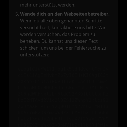
mehr unterstützt werden.
Wende dich an den Webseitenbetreiber.
Wenn du alle oben genannten Schritte
versucht hast, kontaktiere uns bitte. Wir
werden versuchen, das Problem zu
beheben. Du kannst uns diesen Text
schicken, um uns bei der Fehlersuche zu
unterstützen:
ewogICJuYW1lIjogIk5ldHdvcmtFcnJv
ciIsCiAgImNvbmZpZyI6IHsKICAgICJt
ZXRob2QiOiAiR0VUIiwKICAgICJ1cmwi
OiAiaHR0cHM6Ly9hcGkueC5ha3MtcHJv
ZC5hdWRhcmlzLm5ldC92MS9jbGllbnRz
LzI2NTAvd2Vic2l0ZS12ZWhpY2xlcz93
ZWJzaXRlPTY4Y2Q0OTBmN2VhOWEzMTI3
NDAxYmEzOSZmaWx0ZXJbMF1bZmllbGRd
PWlzT3duJmZpbHRlclswXVt2YWx1ZV09
dHJ1ZSZmaWx0ZXJbMV1bZmllbGRdPW1v