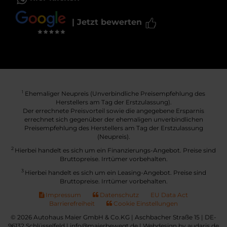
| Jetzt bewerten
Ehemaliger Neupreis (Unverbindliche Preisempfehlung des
1
Herstellers am Tag der Erstzulassung).
Der errechnete Preisvorteil sowie die angegebene Ersparnis
errechnet sich gegenüber der ehemaligen unverbindlichen
Preisempfehlung des Herstellers am Tag der Erstzulassung
(Neupreis).
2
Hierbei handelt es sich um ein Finanzierungs-Angebot. Preise sind
Bruttopreise. Irrtümer vorbehalten.
3
Hierbei handelt es sich um ein Leasing-Angebot. Preise sind
Bruttopreise. Irrtümer vorbehalten.
Impressum
Datenschutz
EU Data Act
Barrierefreiheit
Cookie Einstellungen
© 2026 Autohaus Maier GmbH & Co.KG | Aschbacher Straße 15 | DE-
96132 Schlüsselfeld | info@maierbewegt.de |
Webdesign by audaris.de