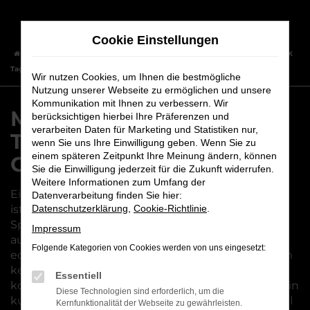
Zum
Hauptinhalt
Cookie Einstellungen
springen
Startseite
Bamberg
Mitsubishi
Mitsubishi ASX
Mitsubishi ASX
Tageszulassung – unser Geheimtipp für Bamberg
Wir nutzen Cookies, um Ihnen die bestmögliche
Nutzung unserer Webseite zu ermöglichen und unsere
Kommunikation mit Ihnen zu verbessern. Wir
Mitsubishi ASX
berücksichtigen hierbei Ihre Präferenzen und
verarbeiten Daten für Marketing und Statistiken nur,
Tageszulassung – unser
wenn Sie uns Ihre Einwilligung geben. Wenn Sie zu
einem späteren Zeitpunkt Ihre Meinung ändern, können
Geheimtipp für Bamberg
Sie die Einwilligung jederzeit für die Zukunft widerrufen.
Weitere Informationen zum Umfang der
Eine Mitsubishi ASX Tageszulassung für Bamberg
Datenverarbeitung finden Sie hier:
ist ein echter Geheimtipp und bietet enormes
Datenschutzerklärung
,
Cookie-Richtlinie
.
Sparpotenzial. Die Besonderheit: Sie müssen nicht
Impressum
auf Qualität verzichten, sondern steigen in einen
Folgende Kategorien von Cookies werden von uns eingesetzt:
echten Neuwagen, der in den meisten Fällen noch
keinen einzigen Kilometer gefahren wurde. Hinzu
Essentiell
kommt, dass jede Mitsubishi ASX Tageszulassung in
Diese Technologien sind erforderlich, um die
kurzer Zeit verfügbar ist, da das betreffende Modell
Kernfunktionalität der Webseite zu gewährleisten.