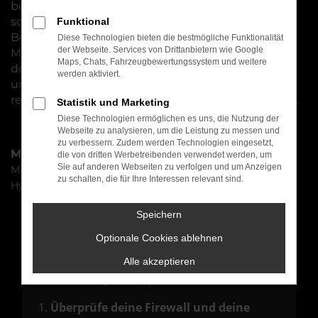
bereits konfiguriert und produziert wurde und
somit nur noch auf eine Besitzer oder einen
Funktional
Besitzer wartet. Für Bamberg eignet sich dieses
Diese Technologien bieten die bestmögliche Funktionalität
der Webseite. Services von Drittanbietern wie Google
Modell perfekt und warum nicht den Preisvorteil
Maps, Chats, Fahrzeugbewertungssystem und weitere
der Mitsubishi ASX Tageszulassung mitnehmen
werden aktiviert.
und gleichzeitig die Wartezeit auf das neue Auto
reduzieren? Wir verraten Ihnen gern, wie das geht.
Statistik und Marketing
Diese Technologien ermöglichen es uns, die Nutzung der
Webseite zu analysieren, um die Leistung zu messen und
zu verbessern. Zudem werden Technologien eingesetzt,
Marken
die von dritten Werbetreibenden verwendet werden, um
Sie auf anderen Webseiten zu verfolgen und um Anzeigen
Mitsubishi
zu schalten, die für Ihre Interessen relevant sind.
Hyundai
Speichern
Fehler: Network Error
Optionale Cookies ablehnen
Beim Laden ist ein Fehler aufgetreten.
Alle akzeptieren
Hier sind ein paar Tipps, die dir helfen können:
Überprüfe deine Firewall und deine