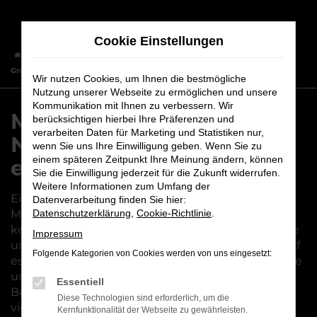
Zum
Hauptinhalt
Cookie Einstellungen
springen
Startseite
Bamberg
Mitsubishi
Mitsubishi Grandis
Mitsubishi
Grandis Neuwagen – das passt einfach zu Bamberg
Wir nutzen Cookies, um Ihnen die bestmögliche
Nutzung unserer Webseite zu ermöglichen und unsere
Kommunikation mit Ihnen zu verbessern. Wir
Mitsubishi Grandis
berücksichtigen hierbei Ihre Präferenzen und
verarbeiten Daten für Marketing und Statistiken nur,
Neuwagen – das passt
wenn Sie uns Ihre Einwilligung geben. Wenn Sie zu
einem späteren Zeitpunkt Ihre Meinung ändern, können
einfach zu Bamberg
Sie die Einwilligung jederzeit für die Zukunft widerrufen.
Weitere Informationen zum Umfang der
Ein Mitsubishi Grandis Neuwagen ist die perfekte
Datenverarbeitung finden Sie hier:
Mobilitätslösung für Bamberg. Im Autohaus Maier
Datenschutzerklärung
,
Cookie-Richtlinie
.
kennen wir uns seit vielen Jahren mit dieser Marke
Impressum
und deren Modellen aus und wissen genau, worauf
Folgende Kategorien von Cookies werden von uns eingesetzt:
es beim Autokauf ankommt. Wie wäre es, wenn Sie
uns kennen lernen und gleich einen
Essentiell
Beratungstermin vereinbaren? Die Vorteile sind
Diese Technologien sind erforderlich, um die
vielfältig: zum einen sind wir mit unseren beiden
Kernfunktionalität der Webseite zu gewährleisten.