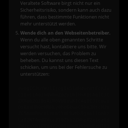
Veraltete Software birgt nicht nur ein
Sicherheitsrisiko, sondern kann auch dazu
führen, dass bestimmte Funktionen nicht
mehr unterstützt werden.
Wende dich an den Webseitenbetreiber.
Wenn du alle oben genannten Schritte
versucht hast, kontaktiere uns bitte. Wir
werden versuchen, das Problem zu
beheben. Du kannst uns diesen Text
schicken, um uns bei der Fehlersuche zu
unterstützen:
ewogICJuYW1lIjogIk5ldHdvcmtFcnJv
ciIsCiAgImNvbmZpZyI6IHsKICAgICJt
ZXRob2QiOiAiR0VUIiwKICAgICJ1cmwi
OiAiaHR0cHM6Ly9hcGkueC5ha3MtcHJv
ZC5hdWRhcmlzLm5ldC92MS9jbGllbnRz
LzI2NTAvd2Vic2l0ZS12ZWhpY2xlcz93
ZWJzaXRlPTY4Y2Q0OTBmN2VhOWEzMTI3