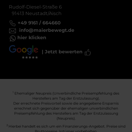
Rudolf-Diesel-Straße 6
91413 Neustadt/Aisch
+49 9161 / 664660
info@maierbewegt.de
hier klicken
| Jetzt bewerten
Ehemaliger Neupreis (Unverbindliche Preisempfehlung des
1
Herstellers am Tag der Erstzulassung).
Der errechnete Preisvorteil sowie die angegebene Ersparnis
errechnet sich gegenüber der ehemaligen unverbindlichen
Preisempfehlung des Herstellers am Tag der Erstzulassung
(Neupreis).
2
Hierbei handelt es sich um ein Finanzierungs-Angebot. Preise sind
Bruttopreise. Irrtümer vorbehalten.