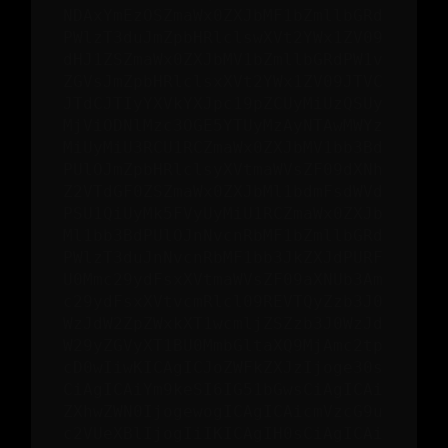
NDAxYmEzOSZmaWx0ZXJbMF1bZmllbGRd
PWlzT3duJmZpbHRlclswXVt2YWx1ZV09
dHJ1ZSZmaWx0ZXJbMV1bZmllbGRdPW1v
ZGVsJmZpbHRlclsxXVt2YWx1ZV09JTVC
JTdCJTIyYXVkYXJpc19pZCUyMiUzQSUy
MjViODNlMzc3OGE5YTUyMzAyNTAwMWYz
MiUyMiU3RCU1RCZmaWx0ZXJbMV1bb3Bd
PUlOJmZpbHRlclsyXVtmaWVsZF09dXNh
Z2VTdGF0ZSZmaWx0ZXJbMl1bdmFsdWVd
PSU1QiUyMk5FVyUyMiU1RCZmaWx0ZXJb
Ml1bb3BdPUlOJnNvcnRbMF1bZmllbGRd
PWlzT3duJnNvcnRbMF1bb3JkZXJdPURF
U0Mmc29ydFsxXVtmaWVsZF09aXNUb3Am
c29ydFsxXVtvcmRlcl09REVTQyZzb3J0
WzJdW2ZpZWxkXT1wcmljZSZzb3J0WzJd
W29yZGVyXT1BU0MmbGltaXQ9MjAmc2tp
cD0wIiwKICAgICJoZWFkZXJzIjoge30s
CiAgICAiYm9keSI6IG51bGwsCiAgICAi
ZXhwZWN0IjogewogICAgICAicmVzcG9u
c2VUeXBlIjogIiIKICAgIH0sCiAgICAi