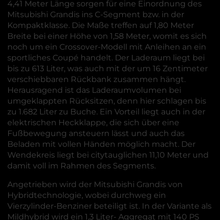
4,41 Meter Länge sorgen für eine Einordnung des
Mitsubishi Grandis ins C-Segment bzw. in der
Kompaktklasse. Die Maße treffen auf 1,80 Meter
Breite bei einer Höhe von 1,58 Meter, womit es sich
noch um ein Crossover-Modell mit Anleihen an ein
sportliches Coupé handelt. Der Laderaum liegt bei
bis zu 613 Liter, was auch mit der um 16 Zentimeter
verschiebbaren Rückbank zusammen hängt.
Herausragend ist das Laderaumvolumen bei
umgeklappten Rücksitzen, denn hier schlagen bis
zu 1.682 Liter zu Buche. Ein Vorteil liegt auch in der
elektrischen Heckklappe, die sich über eine
Fußbewegung ansteuern lässt und auch das
Beladen mit vollen Händen möglich macht. Der
Wendekreis liegt bei citytauglichen 11,10 Meter und
damit voll im Rahmen des Segments.
Angetrieben wird der Mitsubishi Grandis von
Hybridtechnologie, wobei durchweg ein
Vierzylinder-Benziner beteiligt ist. In der Variante als
Mildhybrid wird ein 1,3 Liter- Aggregat mit 140 PS