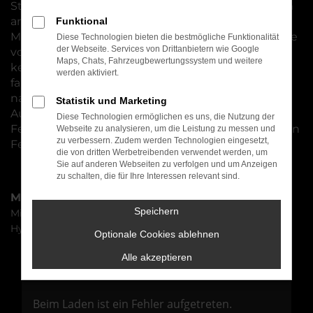
Standorten nicht weit von Bamberg entfernt, zum
anderen bieten wir ein breites Spektrum an
Funktional
Mitsubishi Grandis Neuwagen und lassen Sie gerne
Diese Technologien bieten die bestmögliche Funktionalität
der Webseite. Services von Drittanbietern wie Google
vor Ort einsteigen, um die vielen Pluspunkte
Maps, Chats, Fahrzeugbewertungssystem und weitere
kennen und schätzen zu lernen. Wer sich für ein
werden aktiviert.
fabrikneues Fahrzeug entscheidet, profitiert
naturgemäß von den zahlreichen
Statistik und Marketing
Auswahlmöglichkeiten inklusive der individuellen
Diese Technologien ermöglichen es uns, die Nutzung der
Festlegung von Lackierung, Motorisierung und den
Webseite zu analysieren, um die Leistung zu messen und
zu verbessern. Zudem werden Technologien eingesetzt,
Features im Innenbereich.
die von dritten Werbetreibenden verwendet werden, um
Sie auf anderen Webseiten zu verfolgen und um Anzeigen
zu schalten, die für Ihre Interessen relevant sind.
Marken
Speichern
Mitsubishi
Hyundai
Optionale Cookies ablehnen
Alle akzeptieren
Fehler: Network Error
Beim Laden ist ein Fehler aufgetreten.