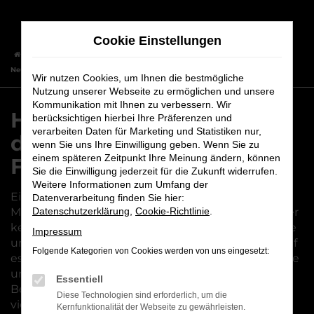
Zum
Hauptinhalt
Cookie Einstellungen
springen
Startseite
Forchheim
Hyundai
Hyundai i30
Hyundai i30
Neuwagen – das passt einfach zu Forchheim
Wir nutzen Cookies, um Ihnen die bestmögliche
Nutzung unserer Webseite zu ermöglichen und unsere
Kommunikation mit Ihnen zu verbessern. Wir
Hyundai i30 Neuwagen –
berücksichtigen hierbei Ihre Präferenzen und
verarbeiten Daten für Marketing und Statistiken nur,
das passt einfach zu
wenn Sie uns Ihre Einwilligung geben. Wenn Sie zu
einem späteren Zeitpunkt Ihre Meinung ändern, können
Forchheim
Sie die Einwilligung jederzeit für die Zukunft widerrufen.
Weitere Informationen zum Umfang der
Ein Hyundai i30 Neuwagen ist die perfekte
Datenverarbeitung finden Sie hier:
Mobilitätslösung für Forchheim. Im Autohaus Maier
Datenschutzerklärung
,
Cookie-Richtlinie
.
kennen wir uns seit vielen Jahren mit dieser Marke
Impressum
und deren Modellen aus und wissen genau, worauf
Folgende Kategorien von Cookies werden von uns eingesetzt:
es beim Autokauf ankommt. Wie wäre es, wenn Sie
uns kennen lernen und gleich einen
Essentiell
Beratungstermin vereinbaren? Die Vorteile sind
Diese Technologien sind erforderlich, um die
vielfältig: zum einen sind wir mit unseren beiden
Kernfunktionalität der Webseite zu gewährleisten.