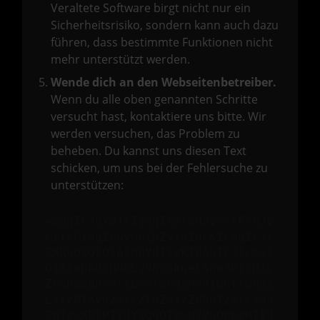
Veraltete Software birgt nicht nur ein
Sicherheitsrisiko, sondern kann auch dazu
führen, dass bestimmte Funktionen nicht
mehr unterstützt werden.
Wende dich an den Webseitenbetreiber.
Wenn du alle oben genannten Schritte
versucht hast, kontaktiere uns bitte. Wir
werden versuchen, das Problem zu
beheben. Du kannst uns diesen Text
schicken, um uns bei der Fehlersuche zu
unterstützen:
ewogICJuYW1lIjogIk5ldHdvcmtFcnJv
ciIsCiAgImNvbmZpZyI6IHsKICAgICJt
ZXRob2QiOiAiR0VUIiwKICAgICJ1cmwi
OiAiaHR0cHM6Ly9hcGkueC5ha3MtcHJv
ZC5hdWRhcmlzLm5ldC92MS9jbGllbnRz
LzI2NTAvd2Vic2l0ZS12ZWhpY2xlcz93
ZWJzaXRlPTY4Y2Q0OTBmN2VhOWEzMTI3