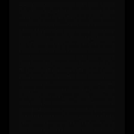
NDAxYmEzOSZmaWx0ZXJbMF1bZmllbGRd
PWlzT3duJmZpbHRlclswXVt2YWx1ZV09
dHJ1ZSZmaWx0ZXJbMV1bZmllbGRdPW1v
ZGVsJmZpbHRlclsxXVt2YWx1ZV09JTVC
JTdCJTIyYXVkYXJpc19pZCUyMiUzQSUy
MjViODNlMzc3OGE5YTUyMzAyNTAwMWY3
NiUyMiU3RCU1RCZmaWx0ZXJbMV1bb3Bd
PUlOJmZpbHRlclsyXVtmaWVsZF09dXNh
Z2VTdGF0ZSZmaWx0ZXJbMl1bdmFsdWVd
PSU1QiUyMk5FVyUyMiU1RCZmaWx0ZXJb
Ml1bb3BdPUlOJnNvcnRbMF1bZmllbGRd
PWlzT3duJnNvcnRbMF1bb3JkZXJdPURF
U0Mmc29ydFsxXVtmaWVsZF09aXNUb3Am
c29ydFsxXVtvcmRlcl09REVTQyZzb3J0
WzJdW2ZpZWxkXT1wcmljZSZzb3J0WzJd
W29yZGVyXT1BU0MmbGltaXQ9MjAmc2tp
cD0wIiwKICAgICJoZWFkZXJzIjoge30s
CiAgICAiYm9keSI6IG51bGwsCiAgICAi
ZXhwZWN0IjogewogICAgICAicmVzcG9u
c2VUeXBlIjogIiIKICAgIH0sCiAgICAi