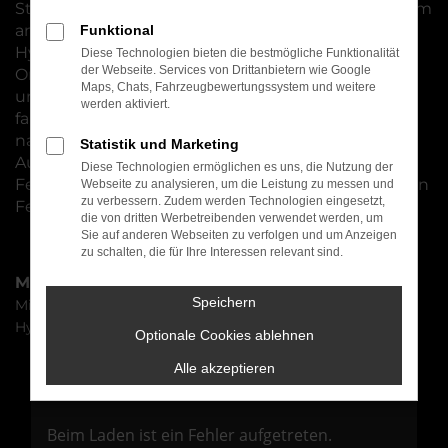
Standorten nicht weit von Forchheim entfernt, zum
anderen bieten wir ein breites Spektrum an
Funktional
Hyundai i30 Neuwagen und lassen Sie gerne vor
Diese Technologien bieten die bestmögliche Funktionalität
der Webseite. Services von Drittanbietern wie Google
Ort einsteigen, um die vielen Pluspunkte kennen
Maps, Chats, Fahrzeugbewertungssystem und weitere
und schätzen zu lernen. Wer sich für ein
werden aktiviert.
fabrikneues Fahrzeug entscheidet, profitiert
naturgemäß von den zahlreichen
Statistik und Marketing
Auswahlmöglichkeiten inklusive der individuellen
Diese Technologien ermöglichen es uns, die Nutzung der
Festlegung von Lackierung, Motorisierung und den
Webseite zu analysieren, um die Leistung zu messen und
zu verbessern. Zudem werden Technologien eingesetzt,
Features im Innenbereich.
die von dritten Werbetreibenden verwendet werden, um
Sie auf anderen Webseiten zu verfolgen und um Anzeigen
zu schalten, die für Ihre Interessen relevant sind.
Marken
Speichern
Mitsubishi
Hyundai
Optionale Cookies ablehnen
Alle akzeptieren
Fehler: Network Error
Beim Laden ist ein Fehler aufgetreten.