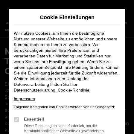
Zum
Hauptinhalt
Cookie Einstellungen
springen
Startseite
Nürnberg
Mitsubishi
Mitsubishi ASX
Mitsubishi ASX
Tageszulassung – unser Geheimtipp für Nürnberg
Wir nutzen Cookies, um Ihnen die bestmögliche
Nutzung unserer Webseite zu ermöglichen und unsere
Kommunikation mit Ihnen zu verbessern. Wir
Mitsubishi ASX
berücksichtigen hierbei Ihre Präferenzen und
verarbeiten Daten für Marketing und Statistiken nur,
Tageszulassung – unser
wenn Sie uns Ihre Einwilligung geben. Wenn Sie zu
einem späteren Zeitpunkt Ihre Meinung ändern, können
Geheimtipp für Nürnberg
Sie die Einwilligung jederzeit für die Zukunft widerrufen.
Weitere Informationen zum Umfang der
Eine Mitsubishi ASX Tageszulassung für Nürnberg
Datenverarbeitung finden Sie hier:
ist ein echter Geheimtipp und bietet enormes
Datenschutzerklärung
,
Cookie-Richtlinie
.
Sparpotenzial. Die Besonderheit: Sie müssen nicht
Impressum
auf Qualität verzichten, sondern steigen in einen
Folgende Kategorien von Cookies werden von uns eingesetzt:
echten Neuwagen, der in den meisten Fällen noch
keinen einzigen Kilometer gefahren wurde. Hinzu
Essentiell
kommt, dass jede Mitsubishi ASX Tageszulassung in
Diese Technologien sind erforderlich, um die
kurzer Zeit verfügbar ist, da das betreffende Modell
Kernfunktionalität der Webseite zu gewährleisten.