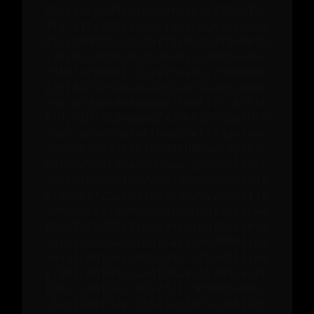
ZGVsJmZpbHRlclsxXVt2YWx1ZV09JTVC
JTdCJTIyYXVkYXJpc19pZCUyMiUzQSUy
MjViODNlMzc3OGE5YTUyMzAyNTAwMWI4
NyUyMiU3RCU1RCZmaWx0ZXJbMV1bb3Bd
PUlOJmZpbHRlclsyXVtmaWVsZF09dXNh
Z2VTdGF0ZSZmaWx0ZXJbMl1bdmFsdWVd
PSU1QiUyMk9ORURBWVJFR0lTVFJBVElP
TiUyMiU1RCZmaWx0ZXJbMl1bb3BdPUlO
JnNvcnRbMF1bZmllbGRdPWlzT3duJnNv
cnRbMF1bb3JkZXJdPURFU0Mmc29ydFsx
XVtmaWVsZF09aXNUb3Amc29ydFsxXVtv
cmRlcl09REVTQyZzb3J0WzJdW2ZpZWxk
XT1wcmljZSZzb3J0WzJdW29yZGVyXT1B
U0MmbGltaXQ9MjAmc2tpcD0wIiwKICAg
ICJoZWFkZXJzIjoge30sCiAgICAiYm9k
eSI6IG51bGwsCiAgICAiZXhwZWN0Ijog
ewogICAgICAicmVzcG9uc2VUeXBlIjog
IiIKICAgIH0sCiAgICAidGltZW91dCI6
IDAsCiAgICAicHJvZ3Jlc3MiOiBudWxs
LAogICAgInJpc2t5IjogZmFsc2UKICB9