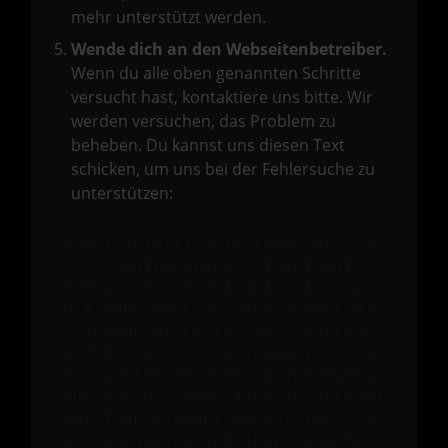
mehr unterstützt werden.
Wende dich an den Webseitenbetreiber.
Wenn du alle oben genannten Schritte
versucht hast, kontaktiere uns bitte. Wir
werden versuchen, das Problem zu
beheben. Du kannst uns diesen Text
schicken, um uns bei der Fehlersuche zu
unterstützen:
ewogICJuYW1lIjogIk5ldHdvcmtFcnJv
ciIsCiAgImNvbmZpZyI6IHsKICAgICJt
ZXRob2QiOiAiR0VUIiwKICAgICJ1cmwi
OiAiaHR0cHM6Ly9hcGkueC5ha3MtcHJv
ZC5hdWRhcmlzLm5ldC92MS9jbGllbnRz
LzI2NTAvd2Vic2l0ZS12ZWhpY2xlcz93
ZWJzaXRlPTY4Y2Q0OTBmN2VhOWEzMTI3
NDAxYmEzOSZmaWx0ZXJbMF1bZmllbGRd
PWlzT3duJmZpbHRlclswXVt2YWx1ZV09
dHJ1ZSZmaWx0ZXJbMV1bZmllbGRdPW1v