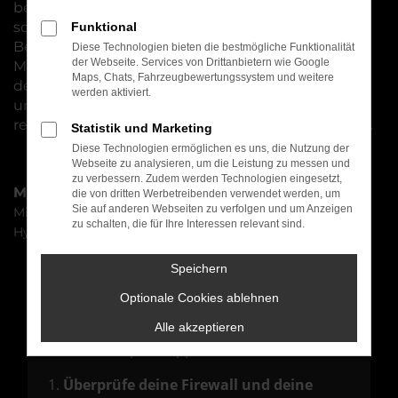
bereits konfiguriert und produziert wurde und
somit nur noch auf eine Besitzer oder einen
Funktional
Besitzer wartet. Für Nürnberg eignet sich dieses
Diese Technologien bieten die bestmögliche Funktionalität
der Webseite. Services von Drittanbietern wie Google
Modell perfekt und warum nicht den Preisvorteil
Maps, Chats, Fahrzeugbewertungssystem und weitere
der Mitsubishi ASX Tageszulassung mitnehmen
werden aktiviert.
und gleichzeitig die Wartezeit auf das neue Auto
reduzieren? Wir verraten Ihnen gern, wie das geht.
Statistik und Marketing
Diese Technologien ermöglichen es uns, die Nutzung der
Webseite zu analysieren, um die Leistung zu messen und
zu verbessern. Zudem werden Technologien eingesetzt,
Marken
die von dritten Werbetreibenden verwendet werden, um
Sie auf anderen Webseiten zu verfolgen und um Anzeigen
Mitsubishi
zu schalten, die für Ihre Interessen relevant sind.
Hyundai
Speichern
Fehler: Network Error
Optionale Cookies ablehnen
Beim Laden ist ein Fehler aufgetreten.
Alle akzeptieren
Hier sind ein paar Tipps, die dir helfen können:
Überprüfe deine Firewall und deine