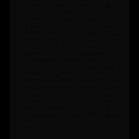
PWlzT3duJmZpbHRlclswXVt2YWx1ZV09
dHJ1ZSZmaWx0ZXJbMV1bZmllbGRdPW1v
ZGVsJmZpbHRlclsxXVt2YWx1ZV09JTVC
JTdCJTIyYXVkYXJpc19pZCUyMiUzQSUy
MjViODNlMzc3OGE5YTUyMzAyNTAwMWY3
NiUyMiU3RCU1RCZmaWx0ZXJbMV1bb3Bd
PUlOJnNvcnRbMF1bZmllbGRdPWlzT3du
JnNvcnRbMF1bb3JkZXJdPURFU0Mmc29y
dFsxXVtmaWVsZF09aXNUb3Amc29ydFsx
XVtvcmRlcl09REVTQyZzb3J0WzJdW2Zp
ZWxkXT1wcmljZSZzb3J0WzJdW29yZGVy
XT1BU0MmbGltaXQ9MjAmc2tpcD0wIiwK
ICAgICJoZWFkZXJzIjoge30sCiAgICAi
Ym9keSI6IG51bGwsCiAgICAiZXhwZWN0
IjogewogICAgICAicmVzcG9uc2VUeXBl
IjogIiIKICAgIH0sCiAgICAidGltZW91
dCI6IDAsCiAgICAicHJvZ3Jlc3MiOiBu
dWxsLAogICAgInJpc2t5IjogZmFsc2UK
ICB9Cn0=