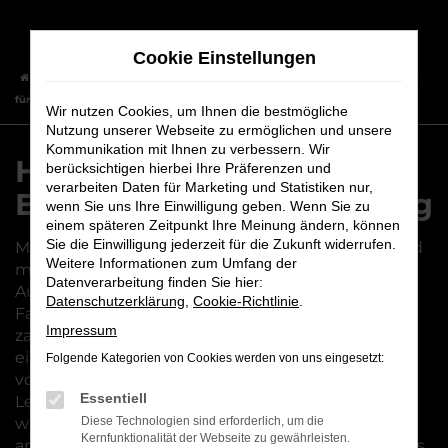
Zum
Hauptinhalt
Cookie Einstellungen
springen
Startseite
Würzburg
Hyundai
Hyundai i30 – unsere Empfehlung
für Würzburg
Wir nutzen Cookies, um Ihnen die bestmögliche
Nutzung unserer Webseite zu ermöglichen und unsere
Kommunikation mit Ihnen zu verbessern. Wir
Hyundai i30 – unsere
berücksichtigen hierbei Ihre Präferenzen und
verarbeiten Daten für Marketing und Statistiken nur,
Empfehlung für Würzburg
wenn Sie uns Ihre Einwilligung geben. Wenn Sie zu
einem späteren Zeitpunkt Ihre Meinung ändern, können
Sie die Einwilligung jederzeit für die Zukunft widerrufen.
Mit einem Hyundai i30 sind Sie gut organisiert und
Weitere Informationen zum Umfang der
mobil in Würzburg und Umgebung. Wir vom
Datenverarbeitung finden Sie hier:
Autohaus Maier sind voll und ganz von diesem
Datenschutzerklärung
,
Cookie-Richtlinie
.
Fahrzeug überzeugt und erläutern Ihnen gern die
Impressum
zahlreichen Vorteile. Der Weg aus Würzburg an
einen unserer beiden Standorte ist nicht weit und
Folgende Kategorien von Cookies werden von uns eingesetzt:
vor Ort erwartet Sie Kundenservice mit
Essentiell
Leidenschaft und höchster Fachkompetenz. Wir
wissen zudem, worauf es bei einem Hyundai i30
Diese Technologien sind erforderlich, um die
Kernfunktionalität der Webseite zu gewährleisten.
ankommt und welche Ausstattung sich besonders