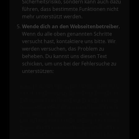
Sicherheitsrisiko, sondern kann auch dazu
führen, dass bestimmte Funktionen nicht
mehr unterstützt werden.
Wende dich an den Webseitenbetreiber.
Wenn du alle oben genannten Schritte
versucht hast, kontaktiere uns bitte. Wir
werden versuchen, das Problem zu
beheben. Du kannst uns diesen Text
schicken, um uns bei der Fehlersuche zu
unterstützen:
ewogICJuYW1lIjogIk5ldHdvcmtFcnJv
ciIsCiAgImNvbmZpZyI6IHsKICAgICJt
ZXRob2QiOiAiR0VUIiwKICAgICJ1cmwi
OiAiaHR0cHM6Ly9hcGkueC5ha3MtcHJv
ZC5hdWRhcmlzLm5ldC92MS9jbGllbnRz
LzI2NTAvd2Vic2l0ZS12ZWhpY2xlcz93
ZWJzaXRlPTY4Y2Q0OTBmN2VhOWEzMTI3
NDAxYmEzOSZmaWx0ZXJbMF1bZmllbGRd