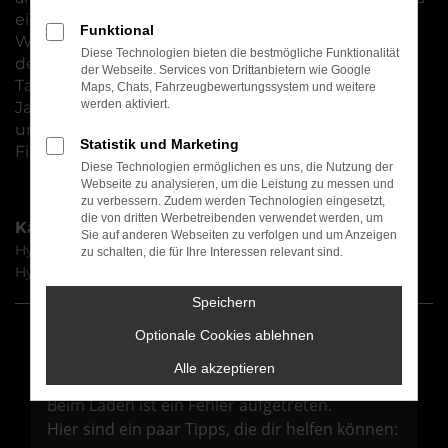
eignet. Natürlich erhalten Sie Ihr Fahrzeug für
Funktional
Würzburg wahlweise als Neuwagen oder zu
Diese Technologien bieten die bestmögliche Funktionalität
deutlich günstigeren Preisen auch als
der Webseite. Services von Drittanbietern wie Google
Tageszulassung, Gebrauchtwagen oder
Maps, Chats, Fahrzeugbewertungssystem und weitere
werden aktiviert.
Jahreswagen. Auch hier stehen wir Ihnen mit Rat
und Tat zur Seite und unterstützen Sie beim
Statistik und Marketing
Finden der individuell besten Mobilitätslösung.
Diese Technologien ermöglichen es uns, die Nutzung der
Webseite zu analysieren, um die Leistung zu messen und
zu verbessern. Zudem werden Technologien eingesetzt,
die von dritten Werbetreibenden verwendet werden, um
Kategorie
Sie auf anderen Webseiten zu verfolgen und um Anzeigen
Hyundai i30 Würzburg
zu schalten, die für Ihre Interessen relevant sind.
Hyundai i30 Tageszulassung Würzburg
Speichern
Optionale Cookies ablehnen
Fehler: Network Error
Alle akzeptieren
Beim Laden ist ein Fehler aufgetreten.
Hier sind ein paar Tipps, die dir helfen können: