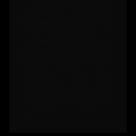
dHJ1ZSZmaWx0ZXJbMV1bZmllbGRdPW1v
ZGVsJmZpbHRlclsxXVt2YWx1ZV09JTVC
JTdCJTIyYXVkYXJpc19pZCUyMiUzQSUy
MjYxMGJhMWQ2ZTdlZDBkNTIxZDI2YjUw
YiUyMiU3RCU1RCZmaWx0ZXJbMV1bb3Bd
PUlOJnNvcnRbMF1bZmllbGRdPWlzT3du
JnNvcnRbMF1bb3JkZXJdPURFU0Mmc29y
dFsxXVtmaWVsZF09aXNUb3Amc29ydFsx
XVtvcmRlcl09REVTQyZzb3J0WzJdW2Zp
ZWxkXT1wcmljZSZzb3J0WzJdW29yZGVy
XT1BU0MmbGltaXQ9MjAmc2tpcD0wIiwK
ICAgICJoZWFkZXJzIjoge30sCiAgICAi
Ym9keSI6IG51bGwsCiAgICAiZXhwZWN0
IjogewogICAgICAicmVzcG9uc2VUeXBl
IjogIiIKICAgIH0sCiAgICAidGltZW91
dCI6IDAsCiAgICAicHJvZ3Jlc3MiOiBu
dWxsLAogICAgInJpc2t5IjogZmFsc2UK
ICB9Cn0=