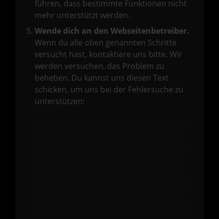
führen, dass bestimmte Funktionen nicht
mehr unterstützt werden.
Wende dich an den Webseitenbetreiber.
Wenn du alle oben genannten Schritte
versucht hast, kontaktiere uns bitte. Wir
werden versuchen, das Problem zu
beheben. Du kannst uns diesen Text
schicken, um uns bei der Fehlersuche zu
unterstützen:
ewogICJuYW1lIjogIk5ldHdvcmtFcnJv
ciIsCiAgImNvbmZpZyI6IHsKICAgICJt
ZXRob2QiOiAiR0VUIiwKICAgICJ1cmwi
OiAiaHR0cHM6Ly9hcGkueC5ha3MtcHJv
ZC5hdWRhcmlzLm5ldC92MS9jbGllbnRz
LzI2NTAvd2Vic2l0ZS12ZWhpY2xlcz93
ZWJzaXRlPTY4Y2Q0OTBmN2VhOWEzMTI3
NDAxYmEzOSZmaWx0ZXJbMF1bZmllbGRd
PWlzT3duJmZpbHRlclswXVt2YWx1ZV09