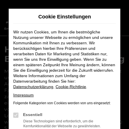
Zum
Hauptinhalt
Cookie Einstellungen
springen
Startseite
Würzburg
Hyundai
Hyundai IONIQ 5 – unsere
Empfehlung für Würzburg
Wir nutzen Cookies, um Ihnen die bestmögliche
Nutzung unserer Webseite zu ermöglichen und unsere
Kommunikation mit Ihnen zu verbessern. Wir
Hyundai IONIQ 5 – unsere
berücksichtigen hierbei Ihre Präferenzen und
verarbeiten Daten für Marketing und Statistiken nur,
Empfehlung für Würzburg
wenn Sie uns Ihre Einwilligung geben. Wenn Sie zu
einem späteren Zeitpunkt Ihre Meinung ändern, können
Sie die Einwilligung jederzeit für die Zukunft widerrufen.
Mit einem Hyundai IONIQ 5 sind Sie gut organisiert
Weitere Informationen zum Umfang der
und mobil in Würzburg und Umgebung. Wir vom
Datenverarbeitung finden Sie hier:
Autohaus Maier sind voll und ganz von diesem
Datenschutzerklärung
,
Cookie-Richtlinie
.
Fahrzeug überzeugt und erläutern Ihnen gern die
Impressum
zahlreichen Vorteile. Der Weg aus Würzburg an
einen unserer beiden Standorte ist nicht weit und
Folgende Kategorien von Cookies werden von uns eingesetzt:
vor Ort erwartet Sie Kundenservice mit
Essentiell
Leidenschaft und höchster Fachkompetenz. Wir
wissen zudem, worauf es bei einem Hyundai IONIQ
Diese Technologien sind erforderlich, um die
Kernfunktionalität der Webseite zu gewährleisten.
5 ankommt und welche Ausstattung sich