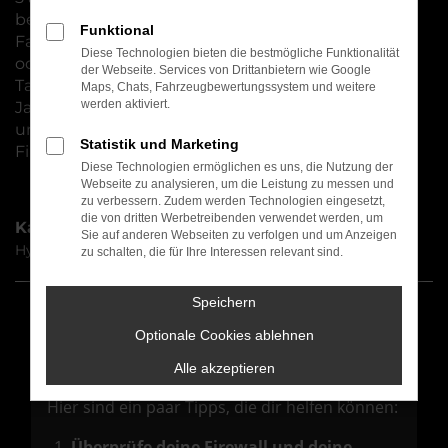
besonders eignet. Natürlich erhalten Sie Ihr
Funktional
Fahrzeug für Würzburg wahlweise als Neuwagen
Diese Technologien bieten die bestmögliche Funktionalität
oder zu deutlich günstigeren Preisen auch als
der Webseite. Services von Drittanbietern wie Google
Tageszulassung, Gebrauchtwagen oder
Maps, Chats, Fahrzeugbewertungssystem und weitere
werden aktiviert.
Jahreswagen. Auch hier stehen wir Ihnen mit Rat
und Tat zur Seite und unterstützen Sie beim
Statistik und Marketing
Finden der individuell besten Mobilitätslösung.
Diese Technologien ermöglichen es uns, die Nutzung der
Webseite zu analysieren, um die Leistung zu messen und
zu verbessern. Zudem werden Technologien eingesetzt,
die von dritten Werbetreibenden verwendet werden, um
Kategorie
Sie auf anderen Webseiten zu verfolgen und um Anzeigen
Hyundai IONIQ 5 Würzburg
zu schalten, die für Ihre Interessen relevant sind.
Speichern
Fehler: Network Error
Optionale Cookies ablehnen
Alle akzeptieren
Beim Laden ist ein Fehler aufgetreten.
Hier sind ein paar Tipps, die dir helfen können:
Überprüfe deine Firewall und deine