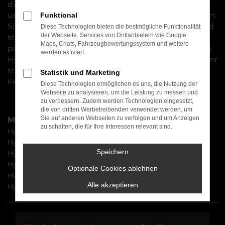
die Motorisierung als auch die Extras, Assistenten
und Innenausstattung einschließt. Natürlich haben
Funktional
Sie auch hinsichtlich der Lackierung freie Wahl und
Diese Technologien bieten die bestmögliche Funktionalität
der Webseite. Services von Drittanbietern wie Google
steigen somit in exakt das Fahrzeug, das zu Ihnen
Maps, Chats, Fahrzeugbewertungssystem und weitere
passt. Für Würzburg eignen sich die topmodernen
werden aktiviert.
Hyundai Neuwagen ohnehin, denn dieser Hersteller
steht seit eh und je für Qualität und zeitgemäße
Statistik und Marketing
Features für Komfort und Sicherheit.
Diese Technologien ermöglichen es uns, die Nutzung der
Webseite zu analysieren, um die Leistung zu messen und
zu verbessern. Zudem werden Technologien eingesetzt,
die von dritten Werbetreibenden verwendet werden, um
Sie auf anderen Webseiten zu verfolgen und um Anzeigen
Modelle
zu schalten, die für Ihre Interessen relevant sind.
Hyundai i20 Neuwagen Würzburg
Hyundai KONA Neuwagen Würzburg
Speichern
Hyundai TUCSON Neuwagen Würzburg
Hyundai BAYON Neuwagen Würzburg
Optionale Cookies ablehnen
Hyundai INSTER Neuwagen Würzburg
Alle akzeptieren
Hyundai IONIQ 9 Neuwagen Würzburg