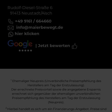
Rudolf-Diesel-Straße 6
91413 Neustadt/Aisch
+49 9161 / 664660
info@maierbewegt.de
hier klicken
| Jetzt bewerten
Ehemaliger Neupreis (Unverbindliche Preisempfehlung des
1
Herstellers am Tag der Erstzulassung).
Der errechnete Preisvorteil sowie die angegebene Ersparnis
errechnet sich gegenüber der ehemaligen unverbindlichen
Preisempfehlung des Herstellers am Tag der Erstzulassung
(Neupreis).
2
Hierbei handelt es sich um ein Finanzierungs-Angebot. Preise sind