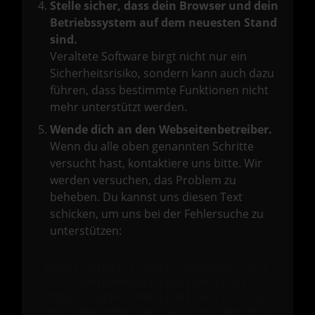
Stelle sicher, dass dein Browser und dein
Betriebssystem auf dem neuesten Stand
sind.
Veraltete Software birgt nicht nur ein
Sicherheitsrisiko, sondern kann auch dazu
führen, dass bestimmte Funktionen nicht
mehr unterstützt werden.
Wende dich an den Webseitenbetreiber.
Wenn du alle oben genannten Schritte
versucht hast, kontaktiere uns bitte. Wir
werden versuchen, das Problem zu
beheben. Du kannst uns diesen Text
schicken, um uns bei der Fehlersuche zu
unterstützen:
ewogICJuYW1lIjogIk5ldHdvcmtFcnJv
ciIsCiAgImNvbmZpZyI6IHsKICAgICJt
ZXRob2QiOiAiR0VUIiwKICAgICJ1cmwi
OiAiaHR0cHM6Ly9hcGkueC5ha3MtcHJv