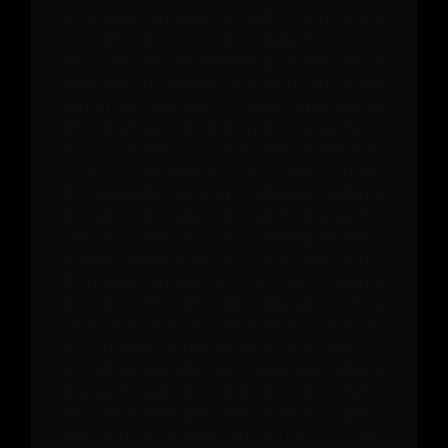
ZC5hdWRhcmlzLm5ldC92MS9jbGllbnRz
LzI2NTAvd2Vic2l0ZS12ZWhpY2xlcz93
ZWJzaXRlPTY4Y2Q0OTBmN2VhOWEzMTI3
NDAxYmEzOSZmaWx0ZXJbMF1bZmllbGRd
PWlzT3duJmZpbHRlclswXVt2YWx1ZV09
dHJ1ZSZmaWx0ZXJbMV1bZmllbGRdPW1v
ZGVsJmZpbHRlclsxXVt2YWx1ZV09JTVC
JTdCJTIyYXVkYXJpc19pZCUyMiUzQSUy
MjViODNlMzc3OGE5YTUyMzAyNTAwMWY3
NSUyMiU3RCUyQyU3QiUyMmF1ZGFyaXNf
aWQlMjIlM0ElMjI1YjgzZTM3NzhhOWE1
MjMwMjUwMDFmZDElMjIlN0QlMkMlN0Il
MjJhdWRhcmlzX2lkJTIyJTNBJTIyNWI4
M2UzNzc4YTlhNTIzMDI1MDAyM2IxJTIy
JTdEJTJDJTdCJTIyYXVkYXJpc19pZCUy
MiUzQSUyMjYwODk2MzAwYTVhM2UyMjU2
ZTFmMGRhNyUyMiU3RCUyQyU3QiUyMmF1
ZGFyaXNfaWQlMjIlM0ElMjI2NzQ1YWY4
OTZlOTJmZDYwNDEwODNlY2MlMjIlN0Ql
MkMlN0IlMjJhdWRhcmlzX2lkJTIyJTNB