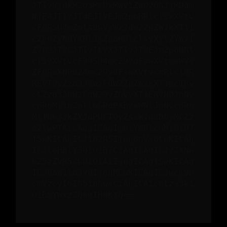
JTIyNjdkM2Q3MmUxMWViZWU2OGJjMDdm
NjE4JTIyJTdEJTVEJmZpbHRlclsxXVtv
cF09SU4mZmlsdGVyWzJdW2ZpZWxkXT11
c2FnZVN0YXRlJmZpbHRlclsyXVt2YWx1
ZV09JTVCJTIyTkVXJTIyJTVEJmZpbHRl
clsyXVtvcF09SU4mc29ydFswXVtmaWVs
ZF09aXNPd24mc29ydFswXVtvcmRlcl09
REVTQyZzb3J0WzFdW2ZpZWxkXT1pc1Rv
cCZzb3J0WzFdW29yZGVyXT1ERVNDJnNv
cnRbMl1bZmllbGRdPXByaWNlJnNvcnRb
Ml1bb3JkZXJdPUFTQyZsaW1pdD0yMCZz
a2lwPTAiLAogICAgImhlYWRlcnMiOiB7
fSwKICAgICJib2R5IjogbnVsbCwKICAg
ICJleHBlY3QiOiB7CiAgICAgICJyZXNw
b25zZVR5cGUiOiAiIgogICAgfSwKICAg
ICJ0aW1lb3V0IjogMCwKICAgICJwcm9n
cmVzcyI6IG51bGwsCiAgICAicmlza3ki
OiBmYWxzZQogIH0KfQ==