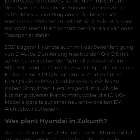
Elektroauto unterwegs ist. Mit dem Tucson und
dem Santa Fe haben die Koreaner zudem zwei
echte Klassiker im Programm, die bereits seit
mehreren Jahrzehnten beliebt sind. Kein SUV aber
mit noch mehr Platz kommt der Staria als Van oder
Transporter daher.
2021 begann Hyundai auch mit der Serienfertigung
von E-Autos. Den Anfang machte der IONIQ 5 mit
seiner bahnbrechenden Schnellladetechnik im
800-Volt-Modus. Dem Crossover folgte die elegante
E-Limousine IONIQ 6, zudem existiert mit dem
IONIQ 9 ein echtes Oberklasse-SUV mit bis zu
sieben Sitzplätzen. Herausragend ist auch die
Nutzung diverser Plattformen, wobei die IONIQ-
Modelle bereits auf einer neu entwickelten EV-
Architektur aufbauen.
Was plant Hyundai in Zukunft?
Auch in Zukunft setzt Hyundai auf Elektromobilität.
Zu diesem Zweck ist das Unternehmen in die