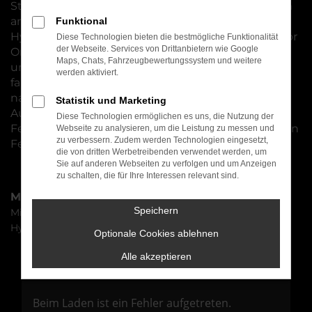
Standorten nicht weit von Bamberg entfernt, zum
anderen bieten wir ein breites Spektrum an
Funktional
Hyundai KONA Neuwagen und lassen Sie gerne vor
Diese Technologien bieten die bestmögliche Funktionalität
der Webseite. Services von Drittanbietern wie Google
Ort einsteigen, um die vielen Pluspunkte kennen
Maps, Chats, Fahrzeugbewertungssystem und weitere
und schätzen zu lernen. Wer sich für ein
werden aktiviert.
fabrikneues Fahrzeug entscheidet, profitiert
naturgemäß von den zahlreichen
Statistik und Marketing
Auswahlmöglichkeiten inklusive der individuellen
Diese Technologien ermöglichen es uns, die Nutzung der
Festlegung von Lackierung, Motorisierung und den
Webseite zu analysieren, um die Leistung zu messen und
zu verbessern. Zudem werden Technologien eingesetzt,
Features im Innenbereich.
die von dritten Werbetreibenden verwendet werden, um
Sie auf anderen Webseiten zu verfolgen und um Anzeigen
zu schalten, die für Ihre Interessen relevant sind.
Marken
Speichern
Mitsubishi
Hyundai
Optionale Cookies ablehnen
Alle akzeptieren
Fehler: Network Error
Beim Laden ist ein Fehler aufgetreten.