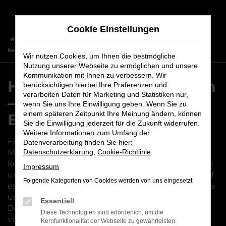
Zum
Hauptinhalt
Cookie Einstellungen
springen
Startseite
Bamberg
Hyundai
Hyundai KONA
Hyundai KONA
Neuwagen – das passt einfach zu Bamberg
Wir nutzen Cookies, um Ihnen die bestmögliche
Nutzung unserer Webseite zu ermöglichen und unsere
Kommunikation mit Ihnen zu verbessern. Wir
Hyundai KONA Neuwagen
berücksichtigen hierbei Ihre Präferenzen und
verarbeiten Daten für Marketing und Statistiken nur,
– das passt einfach zu
wenn Sie uns Ihre Einwilligung geben. Wenn Sie zu
einem späteren Zeitpunkt Ihre Meinung ändern, können
Bamberg
Sie die Einwilligung jederzeit für die Zukunft widerrufen.
Weitere Informationen zum Umfang der
Ein Hyundai KONA Neuwagen ist die perfekte
Datenverarbeitung finden Sie hier:
Mobilitätslösung für Bamberg. Im Autohaus Maier
Datenschutzerklärung
,
Cookie-Richtlinie
.
kennen wir uns seit vielen Jahren mit dieser Marke
Impressum
und deren Modellen aus und wissen genau, worauf
Folgende Kategorien von Cookies werden von uns eingesetzt:
es beim Autokauf ankommt. Wie wäre es, wenn Sie
uns kennen lernen und gleich einen
Essentiell
Beratungstermin vereinbaren? Die Vorteile sind
Diese Technologien sind erforderlich, um die
vielfältig: zum einen sind wir mit unseren beiden
Kernfunktionalität der Webseite zu gewährleisten.