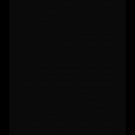
NDAxYmEzOSZmaWx0ZXJbMF1bZmllbGRd
PWlzT3duJmZpbHRlclswXVt2YWx1ZV09
dHJ1ZSZmaWx0ZXJbMV1bZmllbGRdPW1v
ZGVsJmZpbHRlclsxXVt2YWx1ZV09JTVC
JTdCJTIyYXVkYXJpc19pZCUyMiUzQSUy
MjViODNlMzc3OGE5YTUyMzAyNTAwMWZk
MSUyMiU3RCU1RCZmaWx0ZXJbMV1bb3Bd
PUlOJmZpbHRlclsyXVtmaWVsZF09dXNh
Z2VTdGF0ZSZmaWx0ZXJbMl1bdmFsdWVd
PSU1QiUyMk5FVyUyMiU1RCZmaWx0ZXJb
Ml1bb3BdPUlOJnNvcnRbMF1bZmllbGRd
PWlzT3duJnNvcnRbMF1bb3JkZXJdPURF
U0Mmc29ydFsxXVtmaWVsZF09aXNUb3Am
c29ydFsxXVtvcmRlcl09REVTQyZzb3J0
WzJdW2ZpZWxkXT1wcmljZSZzb3J0WzJd
W29yZGVyXT1BU0MmbGltaXQ9MjAmc2tp
cD0wIiwKICAgICJoZWFkZXJzIjoge30s
CiAgICAiYm9keSI6IG51bGwsCiAgICAi
ZXhwZWN0IjogewogICAgICAicmVzcG9u
c2VUeXBlIjogIiIKICAgIH0sCiAgICAi