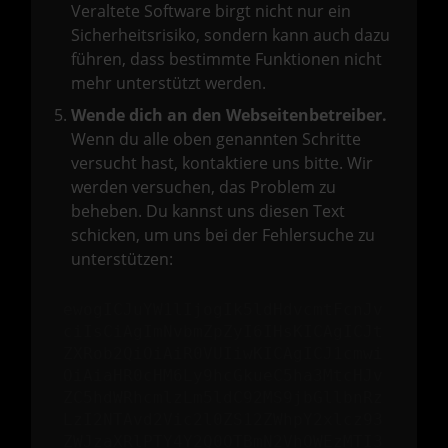
Veraltete Software birgt nicht nur ein
Sicherheitsrisiko, sondern kann auch dazu
führen, dass bestimmte Funktionen nicht
mehr unterstützt werden.
Wende dich an den Webseitenbetreiber.
Wenn du alle oben genannten Schritte
versucht hast, kontaktiere uns bitte. Wir
werden versuchen, das Problem zu
beheben. Du kannst uns diesen Text
schicken, um uns bei der Fehlersuche zu
unterstützen:
ewogICJuYW1lIjogIk5ldHdvcmtFcnJv
ciIsCiAgImNvbmZpZyI6IHsKICAgICJt
ZXRob2QiOiAiR0VUIiwKICAgICJ1cmwi
OiAiaHR0cHM6Ly9hcGkueC5ha3MtcHJv
ZC5hdWRhcmlzLm5ldC92MS9jbGllbnRz
LzI2NTAvd2Vic2l0ZS12ZWhpY2xlcz93
ZWJzaXRlPTY4Y2Q0OTBmN2VhOWEzMTI3