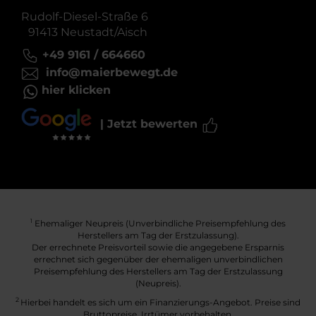
Rudolf-Diesel-Straße 6
91413 Neustadt/Aisch
+49 9161 / 664660
info@maierbewegt.de
hier klicken
| Jetzt bewerten
Ehemaliger Neupreis (Unverbindliche Preisempfehlung des
1
Herstellers am Tag der Erstzulassung).
Der errechnete Preisvorteil sowie die angegebene Ersparnis
errechnet sich gegenüber der ehemaligen unverbindlichen
Preisempfehlung des Herstellers am Tag der Erstzulassung
(Neupreis).
2
Hierbei handelt es sich um ein Finanzierungs-Angebot. Preise sind
Bruttopreise. Irrtümer vorbehalten.