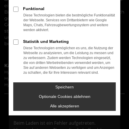
eignet. Natürlich erhalten Sie Ihr Fahrzeug für
Funktional
Bamberg wahlweise als Neuwagen oder zu deutlich
Diese Technologien bieten die bestmögliche Funktionalität
günstigeren Preisen auch als Tageszulassung,
der Webseite. Services von Drittanbietern wie Google
Gebrauchtwagen oder Jahreswagen. Auch hier
Maps, Chats, Fahrzeugbewertungssystem und weitere
werden aktiviert.
stehen wir Ihnen mit Rat und Tat zur Seite und
unterstützen Sie beim Finden der individuell
Statistik und Marketing
besten Mobilitätslösung.
Diese Technologien ermöglichen es uns, die Nutzung der
Webseite zu analysieren, um die Leistung zu messen und
zu verbessern. Zudem werden Technologien eingesetzt,
die von dritten Werbetreibenden verwendet werden, um
Kategorie
Sie auf anderen Webseiten zu verfolgen und um Anzeigen
Hyundai KONA Neuwagen Bamberg
zu schalten, die für Ihre Interessen relevant sind.
Hyundai KONA Bamberg
Hyundai KONA Tageszulassung Bamberg
Speichern
Optionale Cookies ablehnen
Alle akzeptieren
Fehler: Network Error
Beim Laden ist ein Fehler aufgetreten.