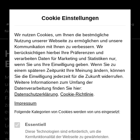
Zum
Hauptinhalt
Cookie Einstellungen
springen
Startseite
Bamberg
Hyundai
Hyundai KONA – unsere Empfehlung
für Bamberg
Wir nutzen Cookies, um Ihnen die bestmögliche
Nutzung unserer Webseite zu ermöglichen und unsere
Kommunikation mit Ihnen zu verbessern. Wir
Hyundai KONA – unsere
berücksichtigen hierbei Ihre Präferenzen und
verarbeiten Daten für Marketing und Statistiken nur,
Empfehlung für Bamberg
wenn Sie uns Ihre Einwilligung geben. Wenn Sie zu
einem späteren Zeitpunkt Ihre Meinung ändern, können
Sie die Einwilligung jederzeit für die Zukunft widerrufen.
Mit einem Hyundai KONA sind Sie gut organisiert
Weitere Informationen zum Umfang der
und mobil in Bamberg und Umgebung. Wir vom
Datenverarbeitung finden Sie hier:
Autohaus Maier sind voll und ganz von diesem
Datenschutzerklärung
,
Cookie-Richtlinie
.
Fahrzeug überzeugt und erläutern Ihnen gern die
Impressum
zahlreichen Vorteile. Der Weg aus Bamberg an
einen unserer beiden Standorte ist nicht weit und
Folgende Kategorien von Cookies werden von uns eingesetzt:
vor Ort erwartet Sie Kundenservice mit
Essentiell
Leidenschaft und höchster Fachkompetenz. Wir
wissen zudem, worauf es bei einem Hyundai KONA
Diese Technologien sind erforderlich, um die
Kernfunktionalität der Webseite zu gewährleisten.
ankommt und welche Ausstattung sich besonders