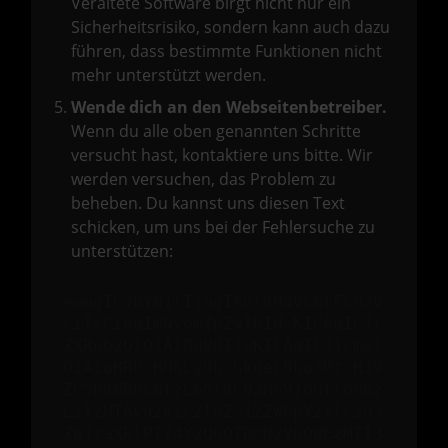
Veraltete Software birgt nicht nur ein
Sicherheitsrisiko, sondern kann auch dazu
führen, dass bestimmte Funktionen nicht
mehr unterstützt werden.
Wende dich an den Webseitenbetreiber.
Wenn du alle oben genannten Schritte
versucht hast, kontaktiere uns bitte. Wir
werden versuchen, das Problem zu
beheben. Du kannst uns diesen Text
schicken, um uns bei der Fehlersuche zu
unterstützen:
ewogICJuYW1lIjogIk5ldHdvcmtFcnJv
ciIsCiAgImNvbmZpZyI6IHsKICAgICJt
ZXRob2QiOiAiR0VUIiwKICAgICJ1cmwi
OiAiaHR0cHM6Ly9hcGkueC5ha3MtcHJv
ZC5hdWRhcmlzLm5ldC92MS9jbGllbnRz
LzI2NTAvd2Vic2l0ZS12ZWhpY2xlcz93
ZWJzaXRlPTY4Y2Q0OTBmN2VhOWEzMTI3