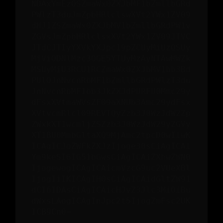
NDAxYmEzOSZmaWx0ZXJbMF1bZmllbGRd
PWlzT3duJmZpbHRlclswXVt2YWx1ZV09
dHJ1ZSZmaWx0ZXJbMV1bZmllbGRdPW1v
ZGVsJmZpbHRlclsxXVt2YWx1ZV09JTVC
JTdCJTIyYXVkYXJpc19pZCUyMiUzQSUy
MjViODNlMzc3OGE5YTUyMzAyNTAwMWZk
MSUyMiU3RCU1RCZmaWx0ZXJbMV1bb3Bd
PUlOJnNvcnRbMF1bZmllbGRdPWlzT3du
JnNvcnRbMF1bb3JkZXJdPURFU0Mmc29y
dFsxXVtmaWVsZF09aXNUb3Amc29ydFsx
XVtvcmRlcl09REVTQyZzb3J0WzJdW2Zp
ZWxkXT1wcmljZSZzb3J0WzJdW29yZGVy
XT1BU0MmbGltaXQ9MjAmc2tpcD0wIiwK
ICAgICJoZWFkZXJzIjoge30sCiAgICAi
Ym9keSI6IG51bGwsCiAgICAiZXhwZWN0
IjogewogICAgICAicmVzcG9uc2VUeXBl
IjogIiIKICAgIH0sCiAgICAidGltZW91
dCI6IDAsCiAgICAicHJvZ3Jlc3MiOiBu
dWxsLAogICAgInJpc2t5IjogZmFsc2UK
ICB9Cn0=