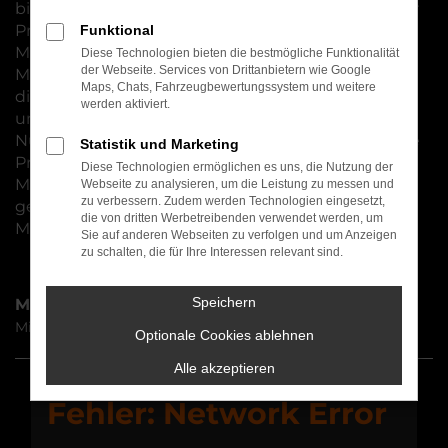
bieten wir eine Reihe von Modellen, bei denen der
Preis ohne qualitative Abstriche gesenkt wurde.
Funktional
Mitsubishi Tageszulassung bedeutet, dass ein
Diese Technologien bieten die bestmögliche Funktionalität
der Webseite. Services von Drittanbietern wie Google
Modell für exakt einen Tag zugelassen wurde, um
Maps, Chats, Fahrzeugbewertungssystem und weitere
die preislichen Vorgaben seitens der Hersteller zu
werden aktiviert.
umgehen. Als Ihr Autohändler in der Region
Nürnberg sind wir so in der Lage, noch attraktivere
Statistik und Marketing
Preise anzubieten. In den meisten Fällen ist eine
Diese Technologien ermöglichen es uns, die Nutzung der
Mitsubishi Tageszulassung noch keinen Kilometer
Webseite zu analysieren, um die Leistung zu messen und
zu verbessern. Zudem werden Technologien eingesetzt,
gefahren und entspricht natürlich der aktuellen
die von dritten Werbetreibenden verwendet werden, um
Modellgeneration.
Sie auf anderen Webseiten zu verfolgen und um Anzeigen
zu schalten, die für Ihre Interessen relevant sind.
Speichern
Modelle
Mitsubishi ASX Tageszulassung Nürnberg
Optionale Cookies ablehnen
Alle akzeptieren
Fehler: Network Error