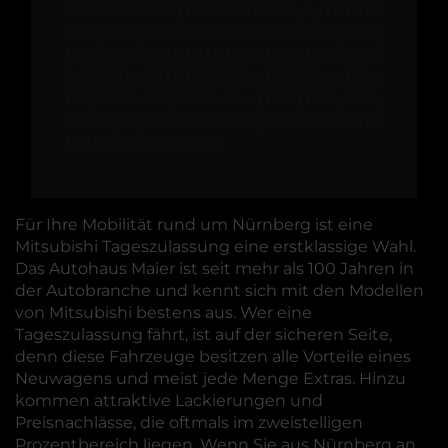
aXA9MCIsCiAgICAiaGVhZGVycyI6IHt9
LAogICAgImJvZHkiOiBudWxsLAogICAg
ImV4cGVjdCI6IHsKICAgICAgInJlc3Bv
bnNlVHlwZSI6ICIiCiAgICB9LAogICAg
InRpbWVvdXQiOiAwLAogICAgInByb2dy
ZXNzIjogbnVsbCwKICAgICJyaXNreSI6
IGZhbHNlCiAgfQp9
Für Ihre Mobilität rund um Nürnberg ist eine
Mitsubishi Tageszulassung eine erstklassige Wahl.
Das Autohaus Maier ist seit mehr als 100 Jahren in
der Autobranche und kennt sich mit den Modellen
von Mitsubishi bestens aus. Wer eine
Tageszulassung fährt, ist auf der sicheren Seite,
denn diese Fahrzeuge besitzen alle Vorteile eines
Neuwagens und meist jede Menge Extras. Hinzu
kommen attraktive Lackierungen und
Preisnachlässe, die oftmals im zweistelligen
Prozentbereich liegen. Wenn Sie aus Nürnberg an