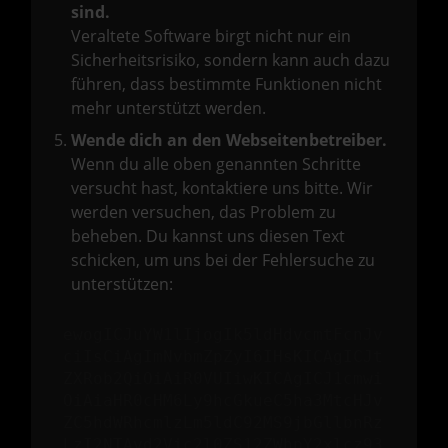
sind.
Veraltete Software birgt nicht nur ein
Sicherheitsrisiko, sondern kann auch dazu
führen, dass bestimmte Funktionen nicht
mehr unterstützt werden.
Wende dich an den Webseitenbetreiber.
Wenn du alle oben genannten Schritte
versucht hast, kontaktiere uns bitte. Wir
werden versuchen, das Problem zu
beheben. Du kannst uns diesen Text
schicken, um uns bei der Fehlersuche zu
unterstützen:
ewogICJuYW1lIjogIk5ldHdvcmtFcnJv
ciIsCiAgImNvbmZpZyI6IHsKICAgICJt
ZXRob2QiOiAiR0VUIiwKICAgICJ1cmwi
OiAiaHR0cHM6Ly9hcGkueC5ha3MtcHJv
ZC5hdWRhcmlzLm5ldC92MS9jbGllbnRz
LzI2NTAvd2Vic2l0ZS12ZWhpY2xlcz93