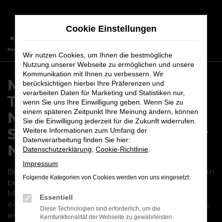
Zum
Hauptinhalt
Cookie Einstellungen
springen
Startseite
Nürnberg
Mitsubishi
Mitsubishi Tageszulassung – Ihr
Neuwagen mit Schnäppchengarantie für Nürnberg
Wir nutzen Cookies, um Ihnen die bestmögliche
Nutzung unserer Webseite zu ermöglichen und unsere
Kommunikation mit Ihnen zu verbessern. Wir
Mitsubishi
berücksichtigen hierbei Ihre Präferenzen und
verarbeiten Daten für Marketing und Statistiken nur,
Tageszulassung – Ihr
wenn Sie uns Ihre Einwilligung geben. Wenn Sie zu
einem späteren Zeitpunkt Ihre Meinung ändern, können
Neuwagen mit
Sie die Einwilligung jederzeit für die Zukunft widerrufen.
Schnäppchengarantie für
Weitere Informationen zum Umfang der
Datenverarbeitung finden Sie hier:
Nürnberg
Datenschutzerklärung
,
Cookie-Richtlinie
.
Impressum
Beim Autokauf für Nürnberg machen Schnäppchen
Folgende Kategorien von Cookies werden von uns eingesetzt:
besonderen Spaß. Unser Vorschlag ist eine
Mitsubishi Tageszulassung, denn hier erhalten Sie
Essentiell
einen Neuwagen zum Preis eines Gebrauchten. Als
Diese Technologien sind erforderlich, um die
erfahrener Autohändler in der Region Nürnberg
Kernfunktionalität der Webseite zu gewährleisten.