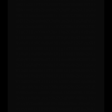
ZWJzaXRlPTY4Y2Q0OTBmN2VhOWEzMTI3
NDAxYmEzOSZmaWx0ZXJbMF1bZmllbGRd
PWlzT3duJmZpbHRlclswXVt2YWx1ZV09
dHJ1ZSZmaWx0ZXJbMV1bZmllbGRdPW1v
ZGVsJmZpbHRlclsxXVt2YWx1ZV09JTVC
JTdCJTIyYXVkYXJpc19pZCUyMiUzQSUy
MjViODNlMzc3OGE5YTUyMzAyNTAwMWI4
NyUyMiU3RCUyQyU3QiUyMmF1ZGFyaXNf
aWQlMjIlM0ElMjI1YjgzZTM3NzhhOWE1
MjMwMjUwMDFkMWYlMjIlN0QlNUQmZmls
dGVyWzFdW29wXT1JTiZmaWx0ZXJbMl1b
ZmllbGRdPXVzYWdlU3RhdGUmZmlsdGVy
WzJdW3ZhbHVlXT0lNUIlMjJPTkVEQVlS
RUdJU1RSQVRJT04lMjIlNUQmZmlsdGVy
WzJdW29wXT1JTiZzb3J0WzBdW2ZpZWxk
XT1pc093biZzb3J0WzBdW29yZGVyXT1E
RVNDJnNvcnRbMV1bZmllbGRdPWlzVG9w
JnNvcnRbMV1bb3JkZXJdPURFU0Mmc29y
dFsyXVtmaWVsZF09cHJpY2Umc29ydFsy
XVtvcmRlcl09QVNDJmxpbWl0PTIwJnNr